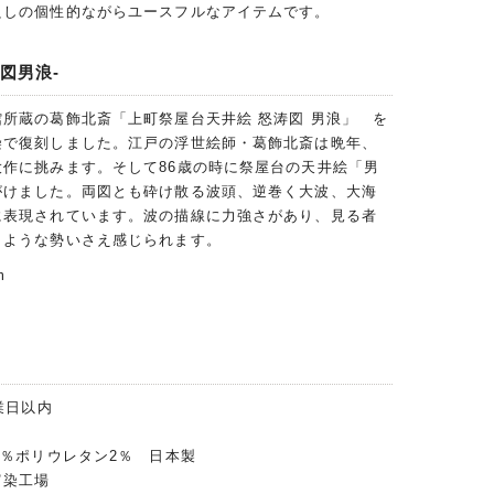
良しの個性的ながらユースフルなアイテムです。
図男浪-
所蔵の葛飾北斎「上町祭屋台天井絵 怒涛図 男浪」 を
染で復刻しました。江戸の浮世絵師・葛飾北斎は晩年、
作に挑みます。そして86歳の時に祭屋台の天井絵「男
がけました。両図とも砕け散る波頭、逆巻く大波、大海
に表現されています。波の描線に力強さがあり、見る者
うような勢いさえ感じられます。
m
業日以内
8％ポリウレタン2％ 日本製
富染工場