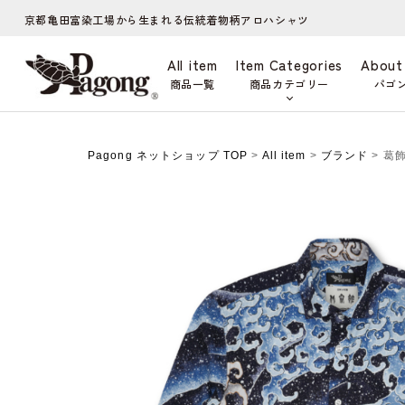
京都亀田富染工場から生まれる伝統着物柄アロハシャツ
All item
Item Categories
About
商品一覧
商品カテゴリー
パゴ
Pagong ネットショップ TOP
>
All item
>
ブランド
> 葛