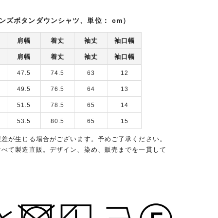
ンズボタンダウンシャツ、単位： cm）
肩幅
着丈
袖丈
袖口幅
肩幅
着丈
袖丈
袖口幅
47.5
74.5
63
12
49.5
76.5
64
13
51.5
78.5
65
14
53.5
80.5
65
15
誤差が生じる場合がございます。予めご了承ください。
すべて製造直販。デザイン、染め、販売までを一貫して