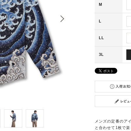
M
L
LL
3L
メンズの定番のア
と合わせて1枚で