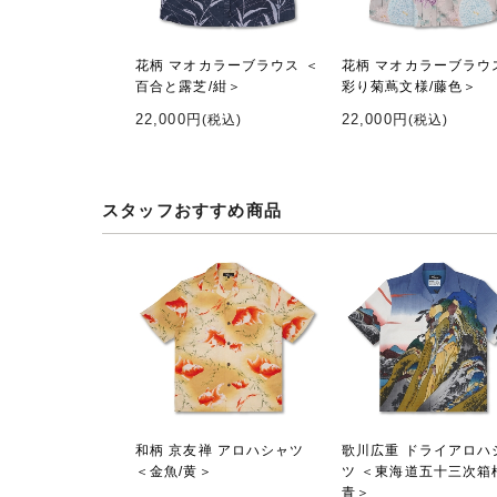
花柄 マオカラーブラウス ＜
花柄 マオカラーブラウ
百合と露芝/紺＞
彩り菊蔦文様/藤色＞
22,000円
22,000円
(税込)
(税込)
スタッフおすすめ商品
和柄 京友禅 アロハシャツ
歌川広重 ドライアロハ
＜金魚/黄＞
ツ ＜東海道五十三次箱
青＞