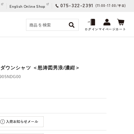
075-322-2391
(11:00-17:00/
)
平日
English Online Shop
ログイン
マイページ
カート
ンダウンシャツ ＜怒涛図男浪/濃紺＞
05NDG00
)