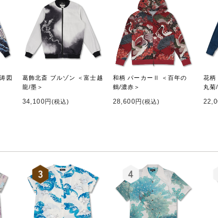
怒涛図
葛飾北斎 ブルゾン ＜富士越
和柄 パーカーⅡ ＜百年の
花柄
龍/墨＞
鶴/濃赤＞
丸菊
34,100円
28,600円
22,
(税込)
(税込)