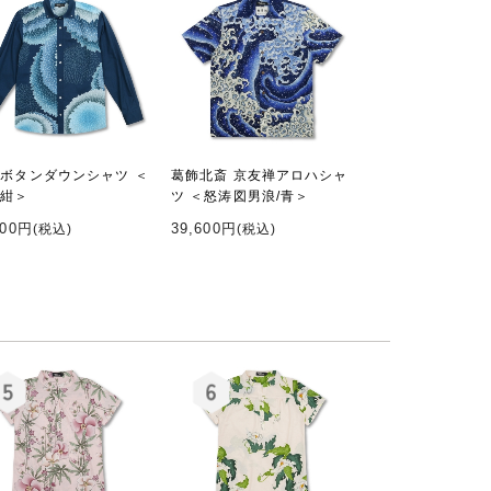
 ボタンダウンシャツ ＜
葛飾北斎 京友禅アロハシャ
/紺＞
ツ ＜怒涛図男浪/青＞
000円
39,600円
(税込)
(税込)