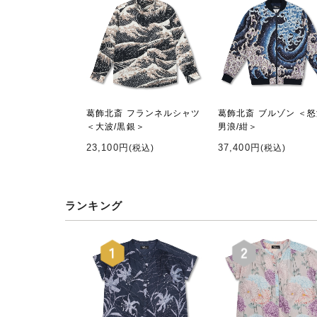
葛飾北斎 フランネルシャツ
葛飾北斎 ブルゾン ＜
＜大波/黒銀＞
男浪/紺＞
23,100円
37,400円
(税込)
(税込)
ランキング