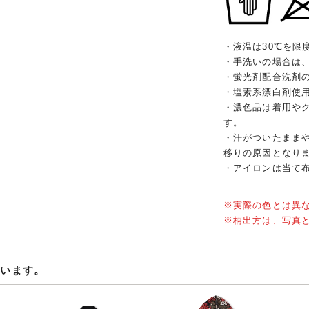
・液温は30℃を限
・手洗いの場合は
・蛍光剤配合洗剤
・塩素系漂白剤使
・濃色品は着用や
す。
・汗がついたまま
移りの原因となり
・アイロンは当て
※実際の色とは異
※柄出方は、写真
ています。