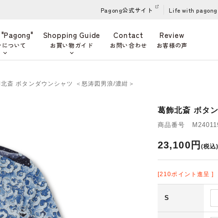
Pagong公式サイト
Life with pagong
 "Pagong"
Shopping Guide
Contact
Review
ンについて
お買い物ガイド
お問い合わせ
お客様の声
飾北斎 ボタンダウンシャツ ＜怒涛図男浪/濃紺＞
葛飾北斎 ボタ
商品番号 M240119
23,100円
(税込
[210ポイント進呈 ]
S