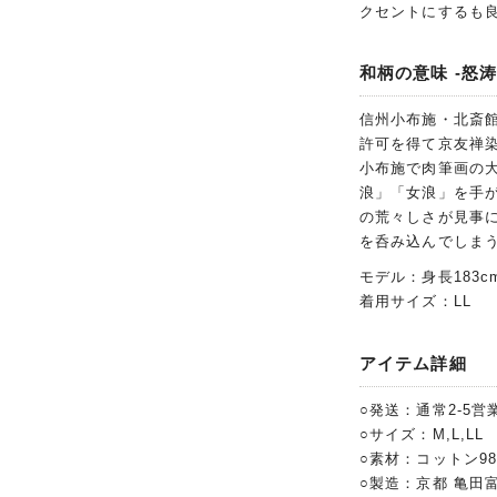
クセントにするも
和柄の意味 -怒涛
信州小布施・北斎館
許可を得て京友禅
小布施で肉筆画の大
浪」「女浪」を手
の荒々しさが見事
を呑み込んでしま
モデル：身長183c
着用サイズ：LL
アイテム詳細
○発送：通常2-5営
○サイズ：M,L,LL
○素材：コットン9
○製造：京都 亀田