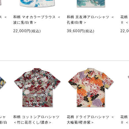
ス ＜
和柄 マオカラーブラウス ＜
和柄 京友禅アロハシャツ ＜
花柄
波に兎/白青＞
孔雀/白青＞
Ⅱ 
22,000円
39,600円
22,
(税込)
(税込)
シャ
和柄 コットンアロハシャツ
花柄 ドライアロハシャツ ＜
花柄
根/白
＜竹に花尽くし/濃赤＞
大輪菊/橙赤紫＞
Ⅱ 