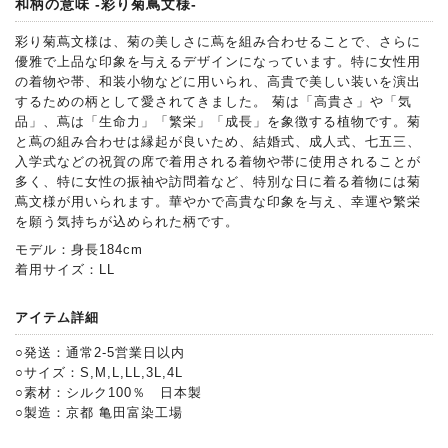
和柄の意味 -彩り菊蔦文様-
彩り菊蔦文様は、菊の美しさに蔦を組み合わせることで、さらに
優雅で上品な印象を与えるデザインになっています。特に女性用
の着物や帯、和装小物などに用いられ、高貴で美しい装いを演出
するための柄として愛されてきました。 菊は「高貴さ」や「気
品」、蔦は「生命力」「繁栄」「成長」を象徴する植物です。菊
と蔦の組み合わせは縁起が良いため、結婚式、成人式、七五三、
入学式などの祝賀の席で着用される着物や帯に使用されることが
多く、特に女性の振袖や訪問着など、特別な日に着る着物には菊
蔦文様が用いられます。華やかで高貴な印象を与え、幸運や繁栄
を願う気持ちが込められた柄です。
モデル：身長184cm
着用サイズ：LL
アイテム詳細
○発送：通常2-5営業日以内
○サイズ：S,M,L,LL,3L,4L
○素材：シルク100％ 日本製
○製造：京都 亀田富染工場