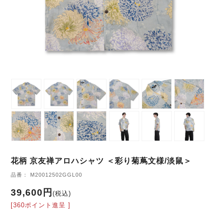
花柄 京友禅アロハシャツ ＜彩り菊蔦文様/淡鼠＞
品番： M20012502GGL00
39,600円
(税込)
[360ポイント進呈 ]