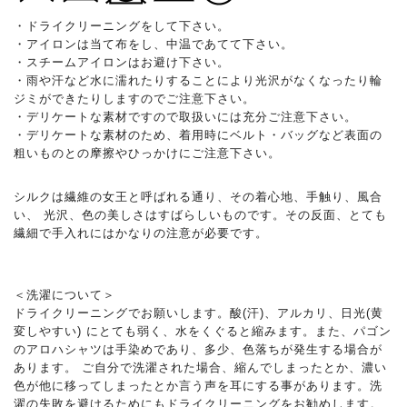
・ドライクリーニングをして下さい。
・アイロンは当て布をし、中温であてて下さい。
・スチームアイロンはお避け下さい。
・雨や汗など水に濡れたりすることにより光沢がなくなったり輪
ジミができたりしますのでご注意下さい。
・デリケートな素材ですので取扱いには充分ご注意下さい。
・デリケートな素材のため、着用時にベルト・バッグなど表面の
粗いものとの摩擦やひっかけにご注意下さい。
シルクは繊維の女王と呼ばれる通り、その着心地、手触り、風合
い、 光沢、色の美しさはすばらしいものです。その反面、とても
繊細で手入れにはかなりの注意が必要です。
＜洗濯について＞
ドライクリーニングでお願いします。酸(汗)、アルカリ、日光(黄
変しやすい) にとても弱く、水をくぐると縮みます。また、パゴン
のアロハシャツは手染めであり、多少、色落ちが発生する場合が
あります。 ご自分で洗濯された場合、縮んでしまったとか、濃い
色が他に移ってしまったとか言う声を耳にする事があります。洗
濯の失敗を避けるためにもドライクリーニングをお勧めします。