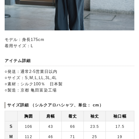
モデル：身長175cm
着用サイズ：L
アイテム詳細
○発送：通常2-5営業日以内
○サイズ：S,M,L,LL,3L,4L
○素材：シルク100％ 日本製
○製造：京都 亀田富染工場
サイズ詳細 （シルクアロハシャツ、単位： cm）
胸囲
肩幅
着丈
袖丈
袖口幅
S
106
43
66
23.5
17.5
M
112
46
71
25
19