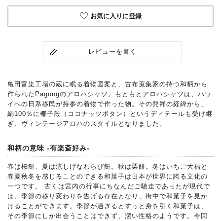
お気に入りに登録
レビューを書く
亀田富染工場の蔵に眠る着物図案と、古布蒐集家の持つ和柄から
作られたPagongのアロハシャツ。もともとアロハシャツは、ハワ
イへの日系移民が持参の着物で作った物。その発祥の経緯から、
絹100％に椰子殻（ココナッツボタン）というディテールも受け継
ぎ、ヴィンテージアロハのスタイルとなりました。
和柄の意味 -有楽斎好み-
春は桜餅、夏は涼しげなわらび餅。秋は栗餅。冬はいちご大福と
春夏秋冬を感じることのできる和菓子は日本が世界に誇る文化の
一つです。 古くは宮内の行事にちなんだご馳走であったが現代で
は、季節の移り変わりを告げる存在となり、街中で和菓子を見か
けることができます。季節が過ぎるとすっと身を引く和菓子は、
その季節にしか出会うことはできず、潔い性格のようです。今回