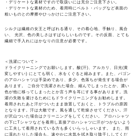
・デリケートな素材ですので取扱いには充分ご注意下さい。
・デリケートな素材のため、着用時にベルト・バッグなど表面の
粗いものとの摩擦やひっかけにご注意下さい。
シルクは繊維の女王と呼ばれる通り、その着心地、手触り、風合
い、 光沢、色の美しさはすばらしいものです。その反面、とても
繊細で手入れにはかなりの注意が必要です。
＜洗濯について＞
ドライクリーニングでお願いします。酸(汗)、アルカリ、日光(黄
変しやすい) にとても弱く、水をくぐると縮みます。また、パゴン
のアロハシャツは手染めであり、多少、色落ちが発生する場合が
あります。 ご自分で洗濯された場合、縮んでしまったとか、濃い
色が他に移ってしまったとか言う声を耳にする事があります。洗
濯の失敗を避けるためにもドライクリーニングをお勧めします。
着用されたあと汗がついたまま放置しておくと、トラブルの原因
となります。汗は大敵です。風を通して乾燥させてください。汗
が沢山ついた場合はクリーニングをしてください。 アロハシャツ
の下にTシャツなどを着用し直接アロハシャツに汗がつかないよう
に工夫して着用されている方も多くいらっしゃいます。 また、雨
に濡れたりした場合も、速やかに水気を拭き取り陰干ししてくだ