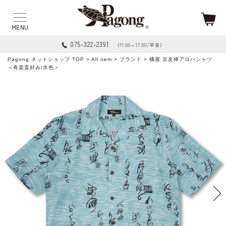
075-322-2391
（11:00～17:00/平日）
Pagong ネットショップ TOP
>
All item
>
ブランド
> 橘屋 京友禅アロハシャツ
＜有楽斎好み/水色＞