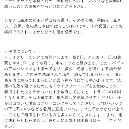
・デリケートな素材のため、着用時にベルト・バッグなど表面の
粗いものとの摩擦やひっかけにご注意下さい。
シルクは繊維の女王と呼ばれる通り、その着心地、手触り、風合
い、 光沢、色の美しさはすばらしいものです。その反面、とても
繊細で手入れにはかなりの注意が必要です。
＜洗濯について＞
ドライクリーニングでお願いします。酸(汗)、アルカリ、日光(黄
変しやすい) にとても弱く、水をくぐると縮みます。また、パゴン
のアロハシャツは手染めであり、多少、色落ちが発生する場合が
あります。 ご自分で洗濯された場合、縮んでしまったとか、濃い
色が他に移ってしまったとか言う声を耳にする事があります。洗
濯の失敗を避けるためにもドライクリーニングをお勧めします。
着用されたあと汗がついたまま放置しておくと、トラブルの原因
となります。汗は大敵です。風を通して乾燥させてください。汗
が沢山ついた場合はクリーニングをしてください。 アロハシャツ
の下にTシャツなどを着用し直接アロハシャツに汗がつかないよう
に工夫して着用されている方も多くいらっしゃいます。 また、雨
に濡れたりした場合も、速やかに水気を拭き取り陰干ししてくだ
さい。