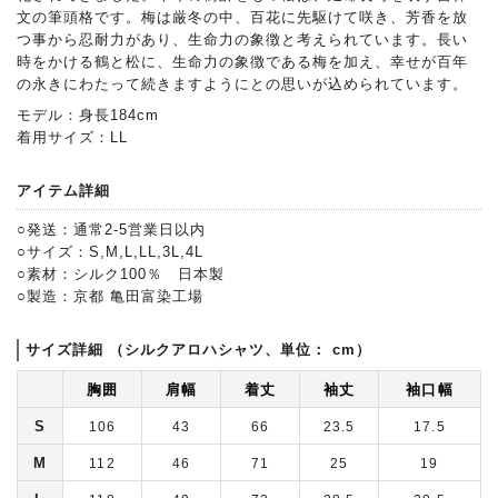
文の筆頭格です。梅は厳冬の中、百花に先駆けて咲き、芳香を放
つ事から忍耐力があり、生命力の象徴と考えられています。長い
時をかける鶴と松に、生命力の象徴である梅を加え、幸せが百年
の永きにわたって続きますようにとの思いが込められています。
モデル：身長184cm
着用サイズ：LL
アイテム詳細
○発送：通常2-5営業日以内
○サイズ：S,M,L,LL,3L,4L
○素材：シルク100％ 日本製
○製造：京都 亀田富染工場
サイズ詳細 （シルクアロハシャツ、単位： cm）
胸囲
肩幅
着丈
袖丈
袖口幅
S
106
43
66
23.5
17.5
M
112
46
71
25
19