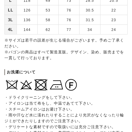
L
118
49
73
28.5
20.5
LL
126
53
76
30.5
22
3L
136
58
76
31.5
23
4L
144
62
77
34
24
※サイズは若干の誤差が生じる場合がございます。予めご了承く
ださい。
※パゴンの商品はすべて製造直販。デザイン、染め、販売までを
一貫して行っております。
お洗濯について
・ドライクリーニングをして下さい。
・アイロンは当て布をし、中温であてて下さい。
・スチームアイロンはお避け下さい。
・雨や汗など水に濡れたりすることにより光沢がなくなったり輪
ジミができたりしますのでご注意下さい。
・デリケートな素材ですので取扱いには充分ご注意下さい。