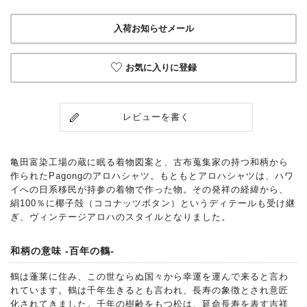
入荷お知らせメール
お気に入りに登録
レビューを書く
亀田富染工場の蔵に眠る着物図案と、古布蒐集家の持つ和柄から
作られたPagongのアロハシャツ。もともとアロハシャツは、ハワ
イへの日系移民が持参の着物で作った物。その発祥の経緯から、
絹100％に椰子殻（ココナッツボタン）というディテールも受け継
ぎ、ヴィンテージアロハのスタイルとなりました。
和柄の意味 -百年の鶴-
鶴は蓬莱に住み、この世ならぬ国々から幸運を運んで来ると言わ
れています。鶴は千年生きるとも言われ、長寿の象徴とされ意匠
化されてきました。千年の樹齢をもつ松は、延命長寿を表す吉祥