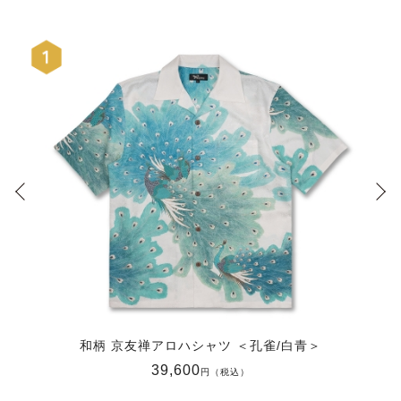
和柄 京友禅アロハシャツ ＜孔雀/白青＞
39,600
円（税込）