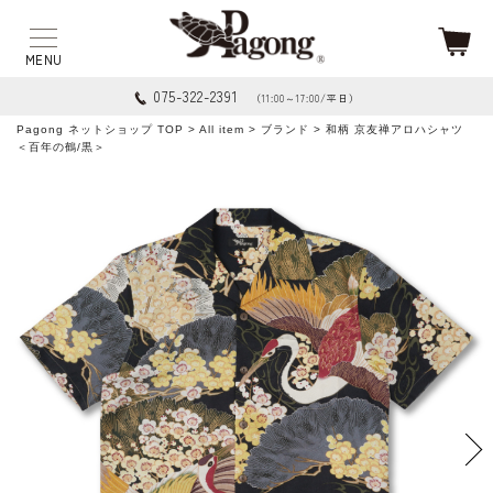
075-322-2391
（11:00～17:00/平日）
Pagong ネットショップ TOP
>
All item
>
ブランド
> 和柄 京友禅アロハシャツ
＜百年の鶴/黒＞