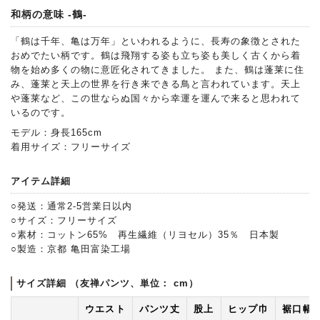
和柄の意味 -鶴-
「鶴は千年、亀は万年」といわれるように、長寿の象徴とされた
おめでたい柄です。鶴は飛翔する姿も立ち姿も美しく古くから着
物を始め多くの物に意匠化されてきました。 また、鶴は蓬莱に住
み、蓬莱と天上の世界を行き来できる鳥と言われています。天上
や蓬莱など、この世ならぬ国々から幸運を運んで来ると思われて
いるのです。
モデル：身長165cm
着用サイズ：フリーサイズ
アイテム詳細
○発送：通常2-5営業日以内
○サイズ：フリーサイズ
○素材：コットン65% 再生繊維（リヨセル）35％ 日本製
○製造：京都 亀田富染工場
サイズ詳細 （友禅パンツ、単位： cm）
ウエスト
パンツ丈
股上
ヒップ巾
裾口幅