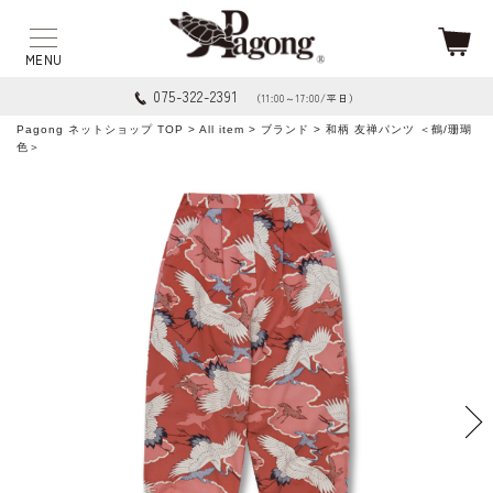
075-322-2391
（11:00～17:00/平日）
Pagong ネットショップ TOP
>
All item
>
ブランド
> 和柄 友禅パンツ ＜鶴/珊瑚
色＞