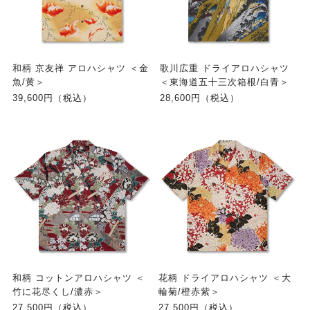
和柄 京友禅 アロハシャツ ＜金
歌川広重 ドライアロハシャツ
魚/黄＞
＜東海道五十三次箱根/白青＞
39,600円（税込）
28,600円（税込）
和柄 コットンアロハシャツ ＜
花柄 ドライアロハシャツ ＜大
竹に花尽くし/濃赤＞
輪菊/橙赤紫＞
27,500円（税込）
27,500円（税込）