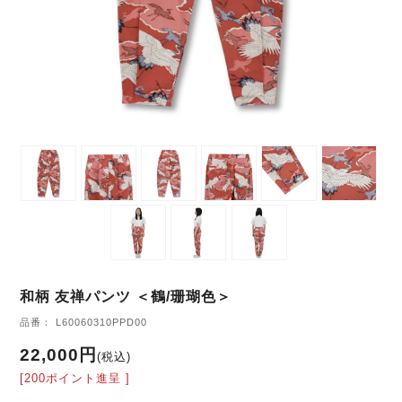
和柄 友禅パンツ ＜鶴/珊瑚色＞
品番： L60060310PPD00
22,000円
(税込)
[200ポイント進呈 ]