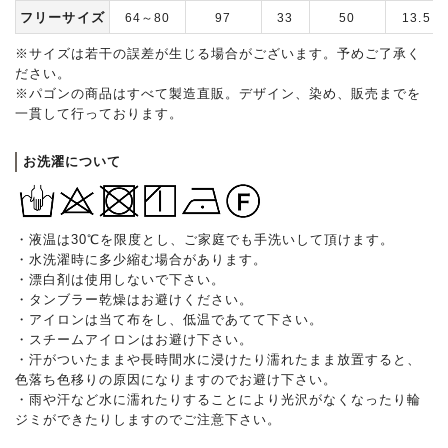
フリーサイズ
64～80
97
33
50
13.5
※サイズは若干の誤差が生じる場合がございます。予めご了承く
ださい。
※パゴンの商品はすべて製造直販。デザイン、染め、販売までを
一貫して行っております。
お洗濯について
・液温は30℃を限度とし、ご家庭でも手洗いして頂けます。
・水洗濯時に多少縮む場合があります。
・漂白剤は使用しないで下さい。
・タンブラー乾燥はお避けください。
・アイロンは当て布をし、低温であてて下さい。
・スチームアイロンはお避け下さい。
・汗がついたままや長時間水に浸けたり濡れたまま放置すると、
色落ち色移りの原因になりますのでお避け下さい。
・雨や汗など水に濡れたりすることにより光沢がなくなったり輪
ジミができたりしますのでご注意下さい。