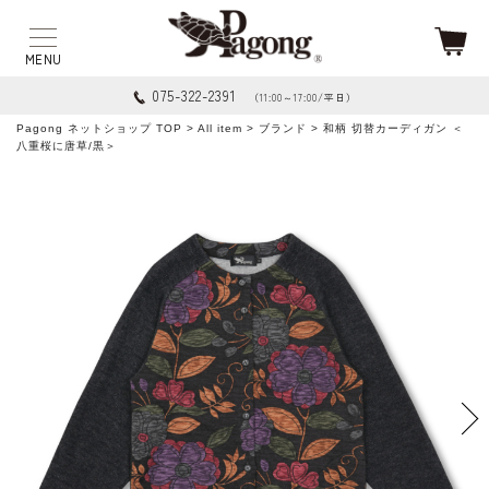
075-322-2391
（11:00～17:00/平日）
Pagong ネットショップ TOP
>
All item
>
ブランド
> 和柄 切替カーディガン ＜
八重桜に唐草/黒＞