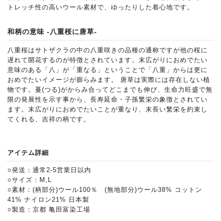
トレッチ性の高いウール素材で、ゆったりした着心地です。
和柄の意味 -八重桜に唐草-
八重桜はサトザクラの中の八重咲きの品種の通称ですが他の桜に
遅れて開花するのが特徴とされています。末広がりにおめでたい
意味のある「八」が「重なる」ということで「八重」からは更に
おめでたいイメージが膨らみます。 唐草は実際には存在しない植
物です。蔓(つる)がからみ合ってどこまでも伸び、生命力旺盛で無
限の発展性を示す事から、長寿延命・子孫繁栄の象徴とされてい
ます。末広がりにおめでたいことが重なり、末長い繁栄を約束し
てくれる、吉祥の柄です。
アイテム詳細
○発送：通常2-5営業日以内
○サイズ：M,L
○素材：(柄部分)ウール100％ (無地部分)ウール38% コットン
41% ナイロン21% 日本製
○製造：京都 亀田富染工場