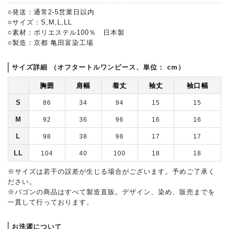
○発送：通常2-5営業日以内
○サイズ：S,M,L,LL
○素材：ポリエステル100％ 日本製
○製造：京都 亀田富染工場
サイズ詳細 （オフタートルワンピース、単位： cm）
胸囲
肩幅
着丈
袖丈
袖口幅
S
86
34
94
15
15
M
92
36
96
16
16
L
98
38
98
17
17
LL
104
40
100
18
18
※サイズは若干の誤差が生じる場合がございます。予めご了承く
ださい。
※パゴンの商品はすべて製造直販。デザイン、染め、販売までを
一貫して行っております。
お洗濯について