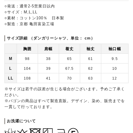
○発送：通常2-5営業日以内
○サイズ：M,L,LL
○素材：コットン100％ 日本製
○製造：京都 亀田富染工場
サイズ詳細 （ダンガリーシャツ、単位： cm）
胸囲
肩幅
着丈
袖丈
袖口幅
M
98
38
65
61
9.5
L
104
39
67.5
62
10
LL
108
41
70
63
12
※サイズは若干の誤差が生じる場合がございます。予めご了承く
ださい。
※パゴンの商品はすべて製造直販。デザイン、染め、販売までを
一貫して行っております。
お洗濯について