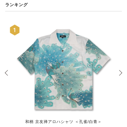
ランキング
和柄 京友禅アロハシャツ ＜孔雀/白青＞