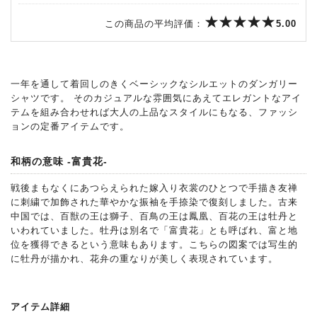
この商品の平均評価：
5.00
一年を通して着回しのきくベーシックなシルエットのダンガリー
シャツです。 そのカジュアルな雰囲気にあえてエレガントなアイ
テムを組み合わせれば大人の上品なスタイルにもなる、ファッシ
ョンの定番アイテムです。
和柄の意味 -富貴花-
戦後まもなくにあつらえられた嫁入り衣裳のひとつで手描き友禅
に刺繍で加飾された華やかな振袖を手捺染で復刻しました。古来
中国では、百獣の王は獅子、百鳥の王は鳳凰、百花の王は牡丹と
いわれていました。牡丹は別名で「富貴花」とも呼ばれ、富と地
位を獲得できるという意味もあります。こちらの図案では写生的
に牡丹が描かれ、花弁の重なりが美しく表現されています。
アイテム詳細