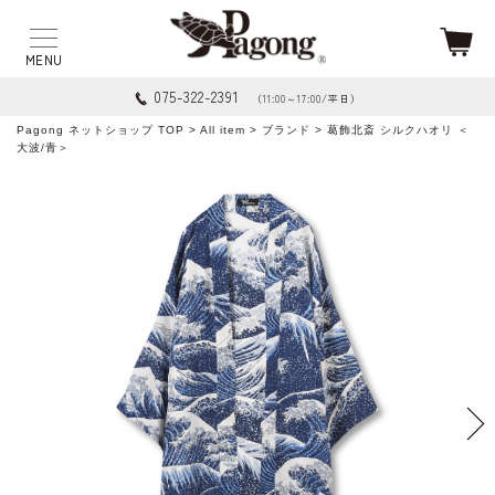
075-322-2391
（11:00～17:00/平日）
Pagong ネットショップ TOP
>
All item
>
ブランド
> 葛飾北斎 シルクハオリ ＜
大波/青＞