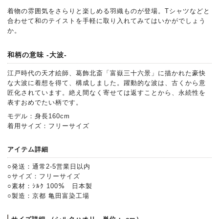
着物の雰囲気をさらりと楽しめる羽織ものが登場。Tシャツなどと
合わせて和のテイストを手軽に取り入れてみてはいかがでしょう
か。
和柄の意味 -大波-
江戸時代の天才絵師、葛飾北斎「富嶽三十六景」に描かれた豪快
な大波に着想を得て、構成しました。躍動的な波は、古くから意
匠化されています。絶え間なく寄せては返すことから、永続性を
表すおめでたい柄です。
モデル：身長160cm
着用サイズ：フリーサイズ
アイテム詳細
○発送：通常2-5営業日以内
○サイズ：フリーサイズ
○素材：ｼﾙｸ 100％ 日本製
○製造：京都 亀田富染工場