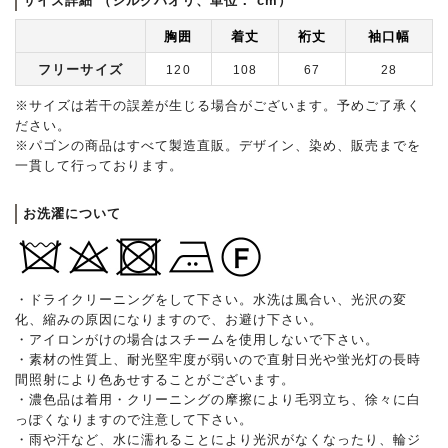
サイズ詳細 （シルクハオリ、単位： cm）
胸囲
着丈
裄丈
袖口幅
フリーサイズ
120
108
67
28
※サイズは若干の誤差が生じる場合がございます。予めご了承く
ださい。
※パゴンの商品はすべて製造直販。デザイン、染め、販売までを
一貫して行っております。
お洗濯について
・ドライクリーニングをして下さい。水洗は風合い、光沢の変
化、縮みの原因になりますので、お避け下さい。
・アイロンがけの場合はスチームを使用しないで下さい。
・素材の性質上、耐光堅牢度が弱いので直射日光や蛍光灯の長時
間照射により色あせすることがございます。
・濃色品は着用・クリーニングの摩擦により毛羽立ち、徐々に白
っぽくなりますので注意して下さい。
・雨や汗など、水に濡れることにより光沢がなくなったり、輪ジ