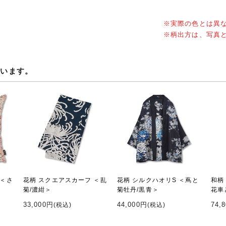
※実際の色とは異
※柄出方は、写真
ています。
 ＜さ
花柄 スクエアスカーフ ＜乱
花柄 シルクハオリS ＜蔦と
和柄
菊/濃紺＞
菊牡丹/黒青＞
花車
33,000円
44,000円
74,
(税込)
(税込)