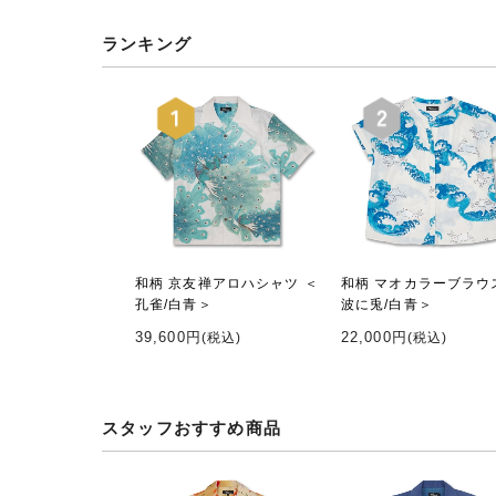
ランキング
和柄 京友禅アロハシャツ ＜
和柄 マオカラーブラウ
孔雀/白青＞
波に兎/白青＞
39,600円
22,000円
(税込)
(税込)
スタッフおすすめ商品