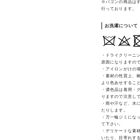
※パゴンの商品は
行っております。
お洗濯について
・ドライクリーニ
原因になりますの
・アイロンがけの
・素材の性質上、
より色あせするこ
・濃色品は着用・
りますので注意し
・雨や汗など、水
たりします。
・万一輪ジミにな
て下さい。
・デリケートな素
いたり、目寄れす