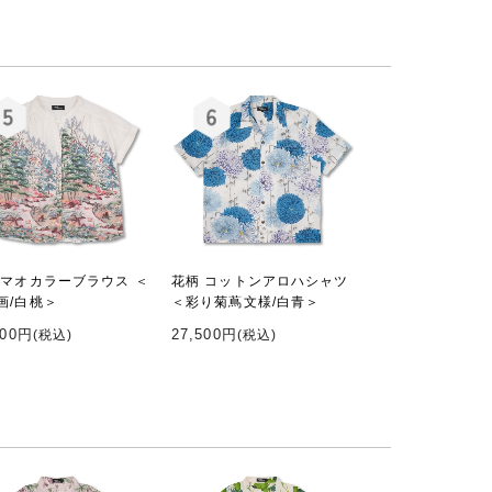
 マオカラーブラウス ＜
花柄 コットンアロハシャツ
画/白桃＞
＜彩り菊蔦文様/白青＞
000円
27,500円
(税込)
(税込)