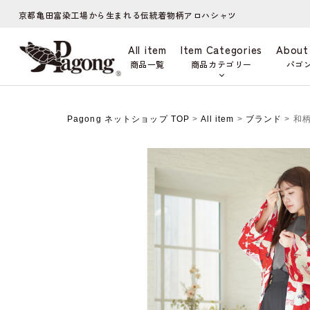
京都亀田富染工場から生まれる伝統着物柄アロハシャツ
All item
Item Categories
About
商品一覧
商品カテゴリー
パゴ
Pagong ネットショップ TOP
>
All item
>
ブランド
> 和