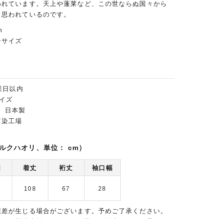
われています。天上や蓬莱など、この世ならぬ国々から
と思われているのです。
m
ーサイズ
業日以内
イズ
％ 日本製
富染工場
ルクハオリ、単位： cm）
囲
着丈
裄丈
袖口幅
0
108
67
28
誤差が生じる場合がございます。予めご了承ください。