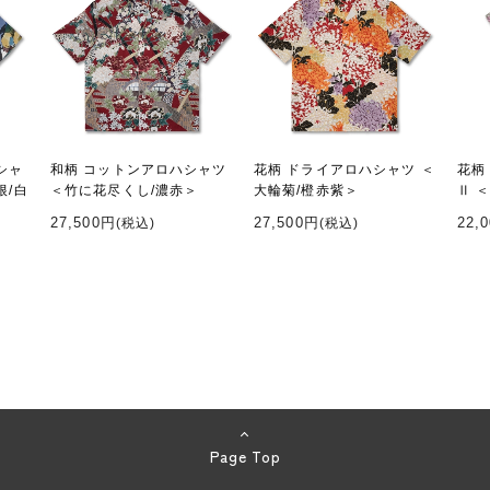
シャ
和柄 コットンアロハシャツ
花柄 ドライアロハシャツ ＜
花柄
根/白
＜竹に花尽くし/濃赤＞
大輪菊/橙赤紫＞
Ⅱ 
27,500円
27,500円
22,
(税込)
(税込)
Page Top