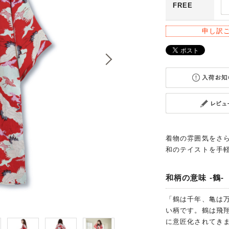
FREE
申し訳
着物の雰囲気をさ
和のテイストを手
和柄の意味 -鶴-
「鶴は千年、亀は
い柄です。鶴は飛
に意匠化されてき