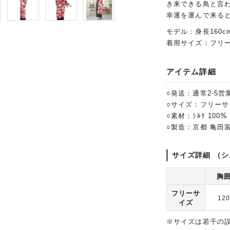
き来できる鳥と言
幸運を運んで来る
モデル：身長160c
着用サイズ：フリ
アイテム詳細
○発送：通常2-5営
○サイズ：フリーサ
○素材：ｼﾙｸ 100
○製造：京都 亀田
サイズ詳細 （シ
胸
フリーサ
12
イズ
※サイズは若干の