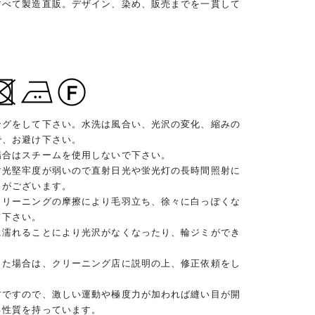
すべて製造直販。デザイン、染め、販売までを一貫して
ングをして下さい。水洗は風合い、光沢の変化、縮みの
で、お避け下さい。
場合はスチームを使用しないで下さい。
耐光堅牢度が弱いので直射日光や蛍光灯の長時間照射に
とがございます。
クリーニングの摩擦により毛羽立ち、徐々に白っぽくな
て下さい。
に濡れることにより光沢がなくなったり、輪ジミができ
った場合は、クリーニング店に説明の上、修正依頼をし
材ですので、激しい運動や極度力が加われば縫い目が開
る性質を持っています。