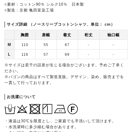
○素材：コットン90％ シルク10％ 日本製
○製造：京都 亀田富染工場
サイズ詳細 （ノースリーブコットンシャツ、単位： cm）
胸囲
肩幅
着丈
裄丈
袖口幅
M
110
55
67
-
-
L
116
57
69
-
-
※サイズは若干の誤差が生じる場合がございます。予めご了承く
ださい。
※パゴンの商品はすべて製造直販。デザイン、染め、販売までを
一貫して行っております。
お洗濯について
・液温は30℃を限度とし、ご家庭でも手洗いして頂けます。
・水洗濯時に多少縮む場合があります。