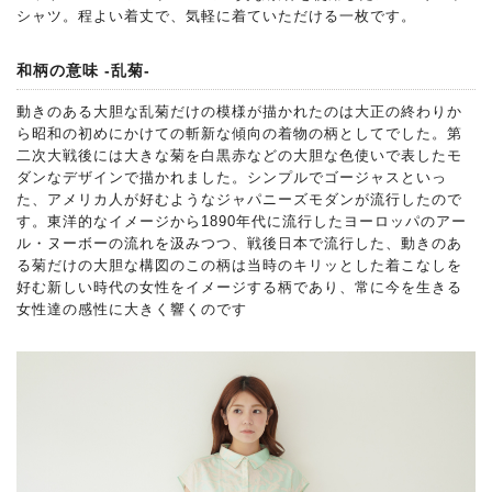
シャツ。程よい着丈で、気軽に着ていただける一枚です。
和柄の意味 -乱菊-
動きのある大胆な乱菊だけの模様が描かれたのは大正の終わりか
ら昭和の初めにかけての斬新な傾向の着物の柄としてでした。第
二次大戦後には大きな菊を白黒赤などの大胆な色使いで表したモ
ダンなデザインで描かれました。シンプルでゴージャスといっ
た、アメリカ人が好むようなジャパニーズモダンが流行したので
す。東洋的なイメージから1890年代に流行したヨーロッパのアー
ル・ヌーボーの流れを汲みつつ、戦後日本で流行した、動きのあ
る菊だけの大胆な構図のこの柄は当時のキリッとした着こなしを
好む新しい時代の女性をイメージする柄であり、常に今を生きる
女性達の感性に大きく響くのです