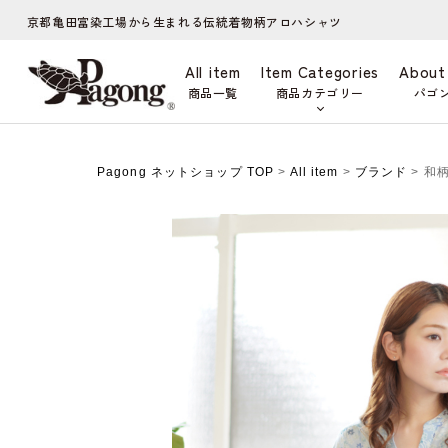
京都亀田富染工場から生まれる伝統着物柄アロハシャツ
All item
Item Categories
About
商品一覧
商品カテゴリー
パゴ
Pagong ネットショップ TOP
>
All item
>
ブランド
> 和