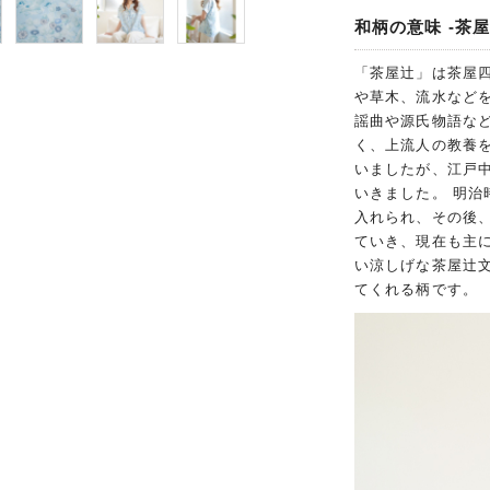
和柄の意味 -茶屋
「茶屋辻」は茶屋
や草木、流水など
謡曲や源氏物語な
く、上流人の教養
いましたが、江戸
いきました。 明
入れられ、その後
ていき、現在も主
い涼しげな茶屋辻
てくれる柄です。