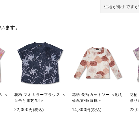
生地が薄手ですが
ています。
ス ＜
花柄 マオカラーブラウス ＜
花柄 長袖カットソー ＜彩り
花柄
百合と露芝/紺＞
菊蔦文様/白桃＞
彩り
22,000円
14,300円
22,
(税込)
(税込)