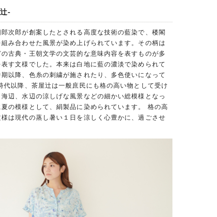
辻-
四郎次郎が創案したとされる高度な技術の藍染で、楼閣
を組み合わせた風景が染め上げられています。その柄は
どの古典・王朝文学の文芸的な意味内容を表すものが多
を表す文様でした。本来は白地に藍の濃淡で染められて
中期以降、色糸の刺繍が施されたり、多色使いになって
治時代以降、茶屋辻は一般庶民にも格の高い物として受け
、海辺、水辺の涼しげな風景などの細かい総模様となっ
に夏の模様として、絹製品に染められています。 格の高
文様は現代の蒸し暑い１日を涼しく心豊かに、過ごさせ