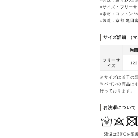
○発送：通常2-5営
○サイズ：フリーサ
○素材：コットン7
○製造：京都 亀田
サイズ詳細 （マ
胸
フリーサ
122
イズ
※サイズは若干の
※パゴンの商品は
行っております。
お洗濯について
・液温は30℃を限