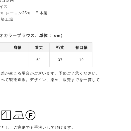
業日以内
イズ
5％ レーヨン25％ 日本製
富染工場
オカラーブラウス、単位： cm）
囲
肩幅
着丈
裄丈
袖口幅
-
61
37
19
誤差が生じる場合がございます。予めご了承ください。
すべて製造直販。デザイン、染め、販売までを一貫して
度とし、ご家庭でも手洗いして頂けます。