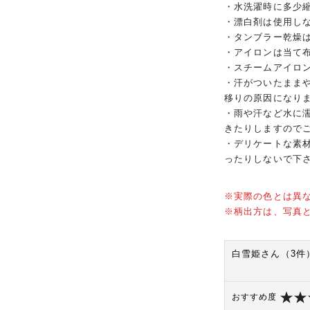
・水洗濯時に多少
・漂白剤は使用し
・タンブラー乾燥
・アイロンは当て
・スチームアイロ
・汗がついたまま
移りの原因になり
・雨や汗など水に
きたりしますので
・デリケートな素
ったりしないで下
※実際の色とは異
※柄出方は、写真
白雪姫さん（3件
おすすめ度