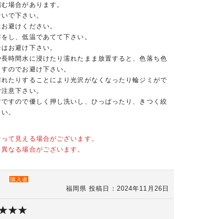
縮む場合があります。
ないで下さい。
はお避けください。
布をし、低温であてて下さい。
ンはお避け下さい。
や長時間水に浸けたり濡れたまま放置すると、色落ち色
ますのでお避け下さい。
濡れたりすることにより光沢がなくなったり輪ジミがで
ご注意下さい。
材ですので優しく押し洗いし、ひっぱったり、きつく絞
さい。
なって見える場合がございます。
と異なる場合がございます。
）
購入者
福岡県
投稿日：2024年11月26日