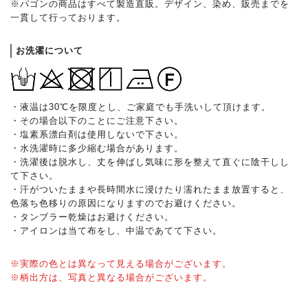
※パゴンの商品はすべて製造直販。デザイン、染め、販売までを
一貫して行っております。
お洗濯について
・液温は30℃を限度とし、ご家庭でも手洗いして頂けます。
・その場合以下のことにご注意下さい。
・塩素系漂白剤は使用しないで下さい。
・水洗濯時に多少縮む場合があります。
・洗濯後は脱水し、丈を伸ばし気味に形を整えて直ぐに陰干しし
て下さい。
・汗がついたままや長時間水に浸けたり濡れたまま放置すると、
色落ち色移りの原因になりますのでお避けください。
・タンブラー乾燥はお避けください。
・アイロンは当て布をし、中温であてて下さい。
※実際の色とは異なって見える場合がございます。
※柄出方は、写真と異なる場合がございます。