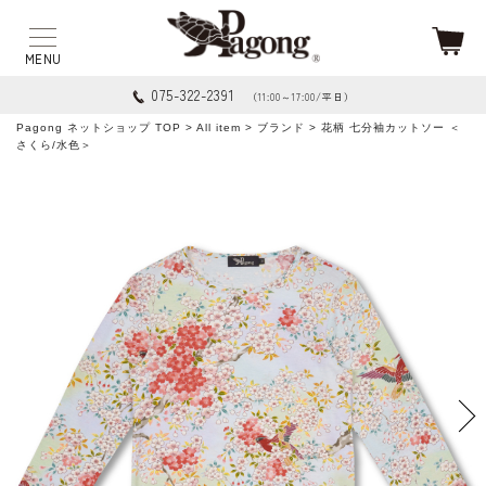
075-322-2391
（11:00～17:00/平日）
Pagong ネットショップ TOP
>
All item
>
ブランド
> 花柄 七分袖カットソー ＜
さくら/水色＞