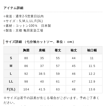
アイテム詳細
○発送：通常2-5営業日以内
○サイズ：S,M,L,LL,F(3L)
○素材：コットン100％ 日本製
○製造：京都 亀田富染工場
サイズ詳細 （七分袖カットソー、単位： cm）
胸囲
肩幅
着丈
袖丈
袖口幅
S
80
35
55
44
11
M
86
37
57
45
11.5
L
92
38.5
59
46
12.2
LL
98
40
61
47
12.9
F(3L)
104
41.5
63
48
13.6
※サイズは若干の誤差が生じる場合がございます。予めご了承く
ださい。