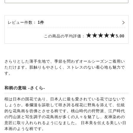
レビュー件数：
1件
この商品の平均評価：
5.00
さらりとした薄手生地で、季節を問わずオールシーズンご着用い
ただけます。肌触りもやさしく、ストレスのない着心地も魅力で
す。
和柄の意味 -さくら-
桜は日本の国花であり、日本人に最も愛されている花ではないで
しょうか。春爛漫を謳歌して咲き誇る桜花に野鳥を添えて、伝統
的な花鳥画を彷佛とさせる柄です。桃山時代の狩野派、江戸時代
の円山派と写生調子の花鳥画が多くの人々を魅了し、友禅染めの
意匠に取り入れられるようになました。 日本美を伝える美しい日
本画のような柄です。