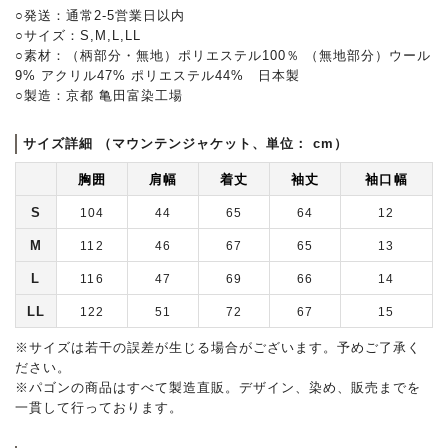
○発送：通常2-5営業日以内
○サイズ：S,M,L,LL
○素材：（柄部分・無地）ポリエステル100％ （無地部分）ウール
9% アクリル47% ポリエステル44% 日本製
○製造：京都 亀田富染工場
サイズ詳細 （マウンテンジャケット、単位： cm）
胸囲
肩幅
着丈
袖丈
袖口幅
S
104
44
65
64
12
M
112
46
67
65
13
L
116
47
69
66
14
LL
122
51
72
67
15
※サイズは若干の誤差が生じる場合がございます。予めご了承く
ださい。
※パゴンの商品はすべて製造直販。デザイン、染め、販売までを
一貫して行っております。