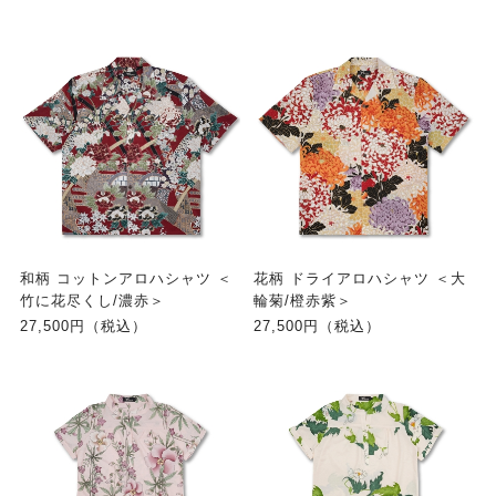
和柄 コットンアロハシャツ ＜
花柄 ドライアロハシャツ ＜大
竹に花尽くし/濃赤＞
輪菊/橙赤紫＞
27,500円（税込）
27,500円（税込）