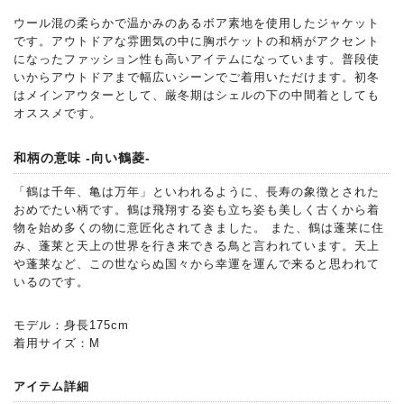
ウール混の柔らかで温かみのあるボア素地を使用したジャケット
です。アウトドアな雰囲気の中に胸ポケットの和柄がアクセント
になったファッション性も高いアイテムになっています。普段使
いからアウトドアまで幅広いシーンでご着用いただけます。初冬
はメインアウターとして、厳冬期はシェルの下の中間着としても
オススメです。
和柄の意味 -向い鶴菱-
「鶴は千年、亀は万年」といわれるように、長寿の象徴とされた
おめでたい柄です。鶴は飛翔する姿も立ち姿も美しく古くから着
物を始め多くの物に意匠化されてきました。 また、鶴は蓬莱に住
み、蓬莱と天上の世界を行き来できる鳥と言われています。天上
や蓬莱など、この世ならぬ国々から幸運を運んで来ると思われて
いるのです。
モデル：身長175cm
着用サイズ：M
アイテム詳細