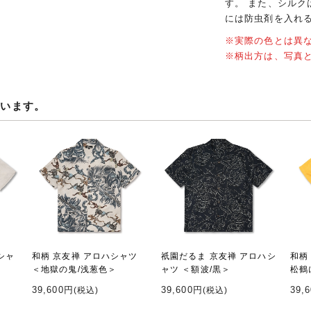
す。 また、シル
には防虫剤を入れ
※実際の色とは異
※柄出方は、写真
ています。
シャ
和柄 京友禅 アロハシャツ
祇園だるま 京友禅 アロハシ
和柄
＜地獄の鬼/浅葱色＞
ャツ ＜額波/黒＞
松鶴
39,600円
39,600円
39,
(税込)
(税込)