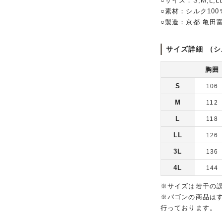
○サイズ：S,M,L,LL
○素材：シルク10
○製造：京都 亀田
サイズ詳細 （シ
胸囲
S
106
M
112
L
118
LL
126
3L
136
4L
144
※サイズは若干の
※パゴンの商品は
行っております。