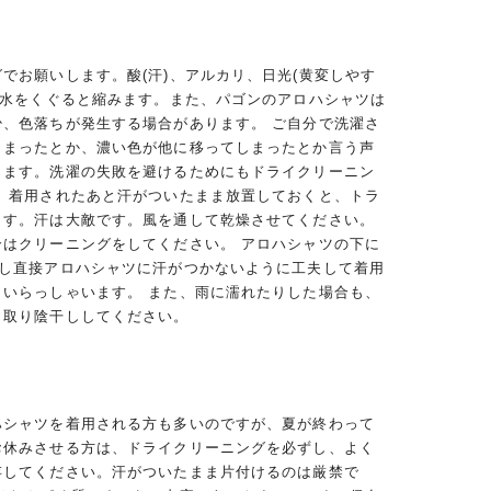
でお願いします。酸(汗)、アルカリ、日光(黄変しやす
、水をくぐると縮みます。また、パゴンのアロハシャツは
少、色落ちが発生する場合があります。 ご自分で洗濯さ
しまったとか、濃い色が他に移ってしまったとか言う声
ります。洗濯の失敗を避けるためにもドライクリーニン
。 着用されたあと汗がついたまま放置しておくと、トラ
ます。汗は大敵です。風を通して乾燥させてください。
合はクリーニングをしてください。 アロハシャツの下に
用し直接アロハシャツに汗がつかないように工夫して着用
くいらっしゃいます。 また、雨に濡れたりした場合も、
き取り陰干ししてください。
ハシャツを着用される方も多いのですが、夏が終わって
お休みさせる方は、ドライクリーニングを必ずし、よく
存してください。汗がついたまま片付けるのは厳禁で