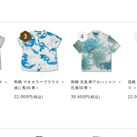
ス ＜
和柄 マオカラーブラウス ＜
和柄 京友禅アロハシャツ ＜
花柄
波に兎/白青＞
孔雀/白青＞
Ⅱ 
22,000円
39,600円
22,
(税込)
(税込)