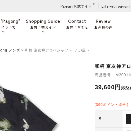
Pagong公式サイト
Life with pagong
 "Pagong"
Shopping Guide
Contact
Review
ンについて
お買い物ガイド
お問い合わせ
お客様の声
gong メンズ
> 和柄 京友禅アロハシャツ ＜けし/黒＞
和柄 京友禅アロ
商品番号 M200110
39,600円
(税込
[360ポイント進呈 ]
S