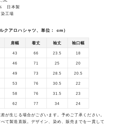
,3L
0％ 日本製
富染工場
ルクアロハシャツ、単位： cm）
肩幅
着丈
袖丈
袖口幅
43
66
23.5
18
46
71
25
20
49
73
28.5
20.5
53
76
30.5
22
58
76
31.5
23
62
77
34
24
誤差が生じる場合がございます。予めご了承ください。
すべて製造直販。デザイン、染め、販売までを一貫して