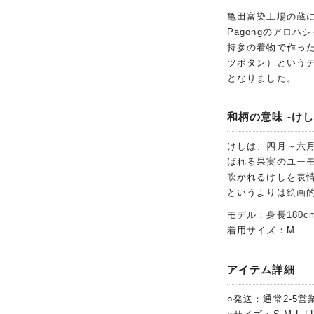
亀田富染工場の蔵
Pagongのアロ
持参の着物で作った
ツボタン）という
となりました。
和柄の意味 -けし
けしは、四月～六
ばれる果実のユー
吹かれるけしを表
というよりは絵画
モデル：身長180c
着用サイズ：M
アイテム詳細
○発送：通常2-5営