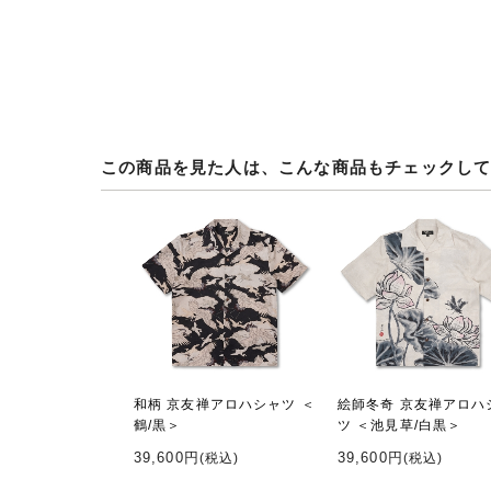
この商品を見た人は、こんな商品もチェックし
和柄 京友禅アロハシャツ ＜
絵師冬奇 京友禅アロハ
鶴/黒＞
ツ ＜池見草/白黒＞
39,600円
39,600円
(税込)
(税込)