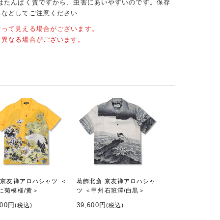
クはたんぱく質ですから、虫害にあいやすいのです。保存
るなどしてご注意ください
なって見える場合がございます。
と異なる場合がございます。
 京友禅アロハシャツ ＜
葛飾北斎 京友禅アロハシャ
に菊模様/黄＞
ツ ＜甲州石班澤/白黒＞
600円
39,600円
(税込)
(税込)