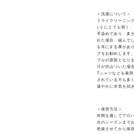
＜洗濯について＞
ドライクリーニング
い) にとても弱く
手染めであり、多
れた場合、縮んで
を耳にする事があ
グをお勧めします
ブルの原因となり
汗が沢山ついた場
Tシャツなどを着
されている方も多
速やかに水気を拭
＜保管方法＞
年間を通してアロ
次のシーズンまで
乾燥させてから保