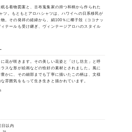
に眠る着物図案と、古布蒐集家の持つ和柄から作られた
ハシャツ。もともとアロハシャツは、ハワイへの日系移民が
物。その発祥の経緯から、絹100％に椰子殻（ココナッ
ディテールも受け継ぎ、ヴィンテージアロハのスタイル
-
月に花が咲きます。その美しい花姿と「けし坊主」と呼
モラスな形が絵画などの恰好の素材とされました。風に
情豊かに、その細部までも丁寧に描いたこの柄は、文様
的な雰囲気をもって生き生きと描かれています。
m
業日以内