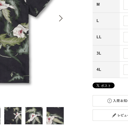
M
L
LL
3L
4L