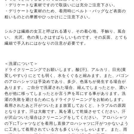
・デリケートな素材ですので取扱いには充分ご注意下さい。
・デリケートな素材のため、着用時にベルト・バッグなど表面の
粗いものとの摩擦やひっかけにご注意下さい。
シルクは繊維の女王と呼ばれる通り、その着心地、手触り、風合
い、 光沢、色の美しさはすばらしいものです。その反面、とても
繊細で手入れにはかなりの注意が必要です。
＜洗濯について＞
ドライクリーニングでお願いします。酸(汗)、アルカリ、日光(黄
変しやすい) にとても弱く、水をくぐると縮みます。また、パゴン
のアロハシャツは手染めであり、多少、色落ちが発生する場合が
あります。 ご自分で洗濯された場合、縮んでしまったとか、濃い
色が他に移ってしまったとか言う声を耳にする事があります。洗
濯の失敗を避けるためにもドライクリーニングをお勧めします。
着用されたあと汗がついたまま放置しておくと、トラブルの原因
となります。汗は大敵です。風を通して乾燥させてください。汗
が沢山ついた場合はクリーニングをしてください。 アロハシャツ
の下にTシャツなどを着用し直接アロハシャツに汗がつかないよう
に工夫して着用されている方も多くいらっしゃいます。 また、雨