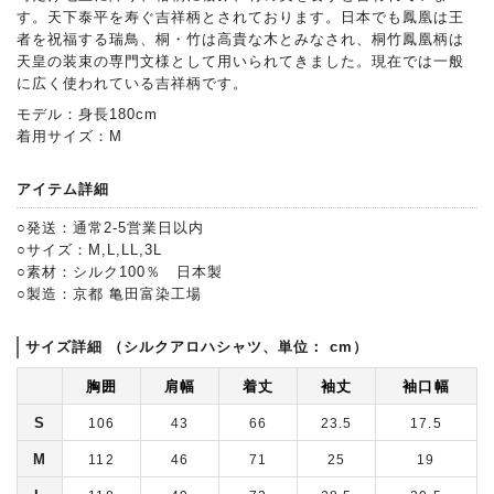
す。天下泰平を寿ぐ吉祥柄とされております。日本でも鳳凰は王
者を祝福する瑞鳥、桐・竹は高貴な木とみなされ、桐竹鳳凰柄は
天皇の装束の専門文様として用いられてきました。現在では一般
に広く使われている吉祥柄です。
モデル：身長180cm
着用サイズ：M
アイテム詳細
○発送：通常2-5営業日以内
○サイズ：M,L,LL,3L
○素材：シルク100％ 日本製
○製造：京都 亀田富染工場
サイズ詳細 （シルクアロハシャツ、単位： cm）
胸囲
肩幅
着丈
袖丈
袖口幅
S
106
43
66
23.5
17.5
M
112
46
71
25
19