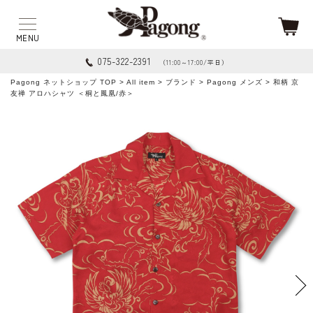
075-322-2391
（11:00～17:00/平日）
Pagong ネットショップ TOP
>
All item
>
ブランド
>
Pagong メンズ
> 和柄 京
友禅 アロハシャツ ＜桐と鳳凰/赤＞