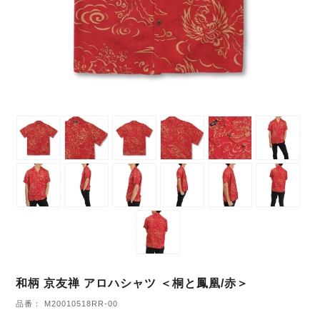
和柄 京友禅 アロハシャツ ＜桐と鳳凰/赤＞
品番： M20010518RR-00