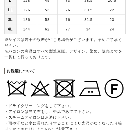
L
118
49
73
28.5
20.5
LL
126
53
76
30.5
22
3L
136
58
76
31.5
23
4L
144
62
77
34
24
※サイズは若干の誤差が生じる場合がございます。予めご了承く
ださい。
※パゴンの商品はすべて製造直販。デザイン、染め、販売までを
一貫して行っております。
お洗濯について
・ドライクリーニングをして下さい。
・アイロンは当て布をし、中温であてて下さい。
・スチームアイロンはお避け下さい。
・雨や汗など水に濡れたりすることにより光沢がなくなったり輪
ジミができたりしますのでご注意下さい。