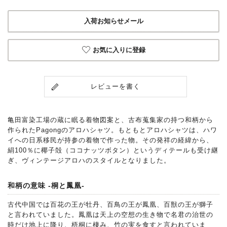
入荷お知らせメール
お気に入りに登録
レビューを書く
亀田富染工場の蔵に眠る着物図案と、古布蒐集家の持つ和柄から
作られたPagongのアロハシャツ。もともとアロハシャツは、ハワ
イへの日系移民が持参の着物で作った物。その発祥の経緯から、
絹100％に椰子殻（ココナッツボタン）というディテールも受け継
ぎ、ヴィンテージアロハのスタイルとなりました。
和柄の意味 -桐と鳳凰-
古代中国では百花の王が牡丹、百鳥の王が鳳凰、百獣の王が獅子
と言われていました。鳳凰は天上の空想の生き物で名君の治世の
時だけ地上に降り、梧桐に棲み、竹の実を食すと言われていま