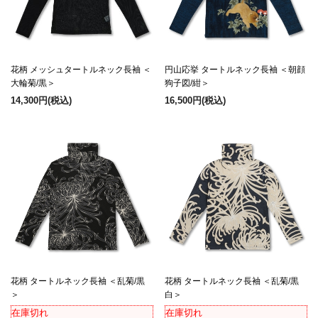
花柄 メッシュタートルネック長袖 ＜
円山応挙 タートルネック長袖 ＜朝顔
大輪菊/黒＞
狗子図/紺＞
14,300円
(税込)
16,500円
(税込)
花柄 タートルネック長袖 ＜乱菊/黒
花柄 タートルネック長袖 ＜乱菊/黒
＞
白＞
在庫切れ
在庫切れ