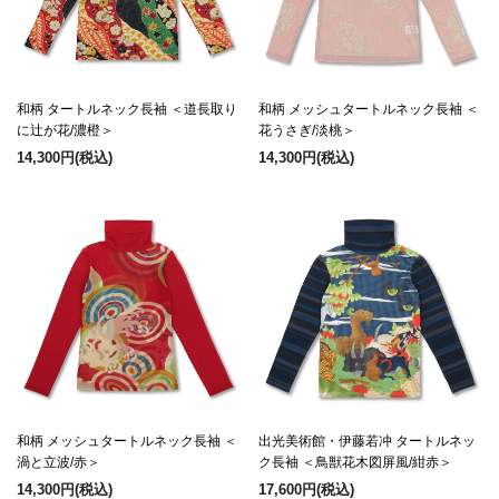
和柄 タートルネック長袖 ＜道長取り
和柄 メッシュタートルネック長袖 ＜
に辻が花/濃橙＞
花うさぎ/淡桃＞
14,300円
(税込)
14,300円
(税込)
和柄 メッシュタートルネック長袖 ＜
出光美術館・伊藤若冲 タートルネッ
渦と立波/赤＞
ク長袖 ＜鳥獣花木図屏風/紺赤＞
14,300円
(税込)
17,600円
(税込)