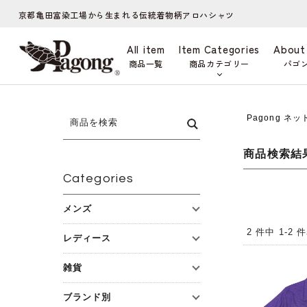
京都亀田富染工場から生まれる伝統着物柄アロハシャツ
All item
Item Categories
About
商品一覧
商品カテゴリー
パゴ
Pagong ネ
商品検索結
Categories
メンズ
2 件中 1-2
レディース
雑貨
ブランド別