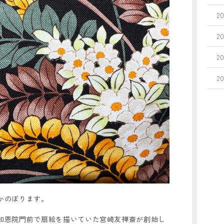
2
2
2
2
かのぼります。
知恩院門前で扇絵を描いていた宮崎友禅斎が創始し