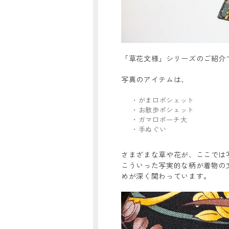
「草花文様」シリーズのご紹介
写真のアイテムは、
・がま口ポシェット
・お散歩ポシェット
・ガマ口ポーチ大
・手ぬぐい
さまざまな草や花が、ここでは
こういった写実的な柄が着物の
めが深く関わっています。