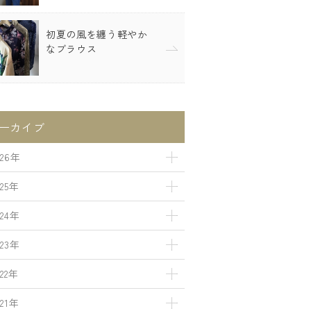
初夏の風を纏う軽やか
なブラウス
ーカイブ
026年
025年
024年
023年
022年
021年