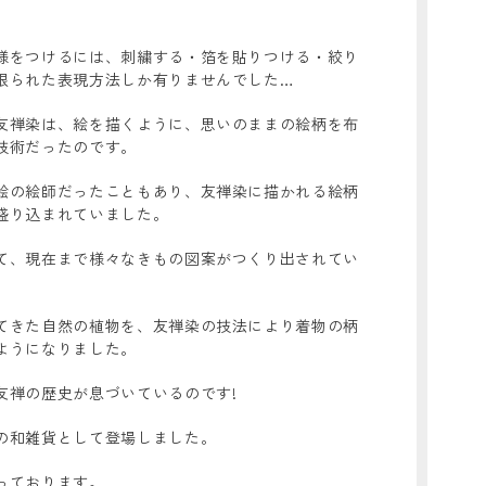
様をつけるには、刺繍する・箔を貼りつける・絞り
限られた表現方法しか有りませんでした…
友禅染は、絵を描くように、思いのままの絵柄を布
技術だったのです。
絵の絵師だったこともあり、友禅染に描かれる絵柄
盛り込まれていました。
て、現在まで様々なきもの図案がつくり出されてい
てきた自然の植物を、友禅染の技法により着物の柄
ようになりました。
友禅の歴史が息づいているのです!
の和雑貨として登場しました。
っております。