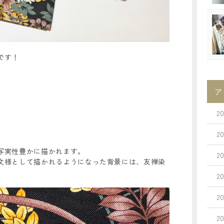
です！
ア
2
2
写実性豊かに描かれます。
2
文様として描かれるようになった背景には、友禅染
2
2
2