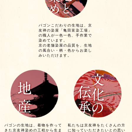
パゴンこだわりの生地は、京
友禅の染屋「亀田富染工場」
の職人が一色一色、手作業で
染めています。
京の老舗染屋の品質を、生地
の風合い・柄・色からお楽し
みいただけます。
パゴンの生地は、着物を作って
私たちは京友禅をたくさんの方
きた京友禅染めの工程から生ま
に知っていただきたいとの思い