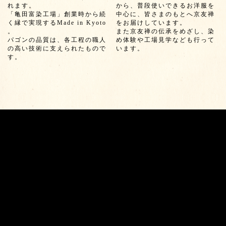
れます。
から、普段使いできるお洋服を
「亀田富染工場」創業時から続
中心に、皆さまのもとへ京友禅
く縁で実現するMade in Kyoto
をお届けしています。
。
また京友禅の伝承をめざし、染
パゴンの品質は、各工程の職人
め体験や工場見学なども行って
の高い技術に支えられたもので
います。
す。