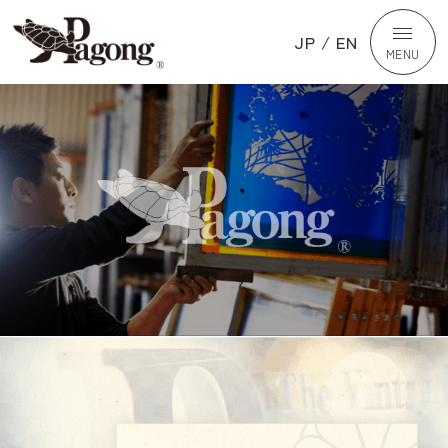
JP
/
EN
MENU