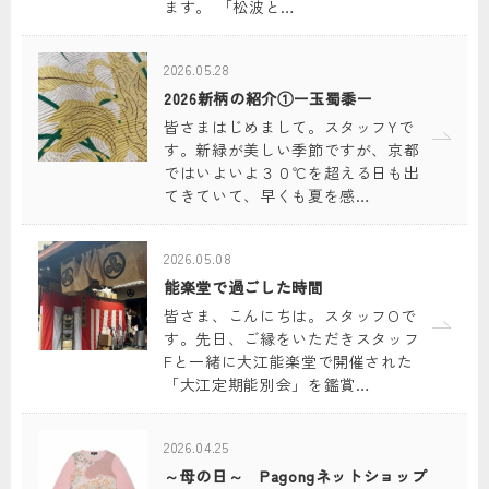
ます。 「松波と…
2026.05.28
2026新柄の紹介①ー玉蜀黍ー
皆さまはじめまして。スタッフYで
す。新緑が美しい季節ですが、京都
ではいよいよ３０℃を超える日も出
てきていて、早くも夏を感…
2026.05.08
能楽堂で過ごした時間
皆さま、こんにちは。スタッフOで
す。先日、ご縁をいただきスタッフ
Fと一緒に大江能楽堂で開催された
「大江定期能別会」を鑑賞…
2026.04.25
～母の日～ Pagongネットショップ