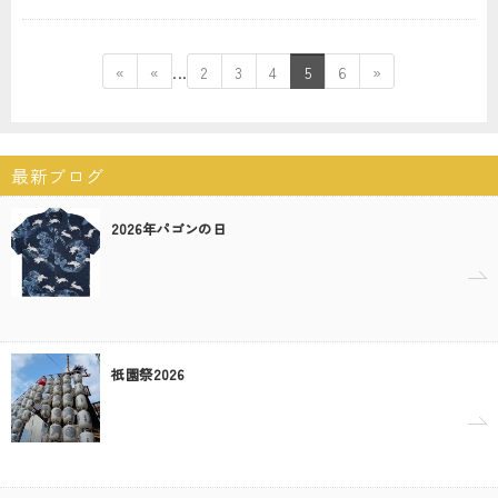
...
«
«
2
3
4
5
6
»
最新ブログ
2026年パゴンの日
祇園祭2026