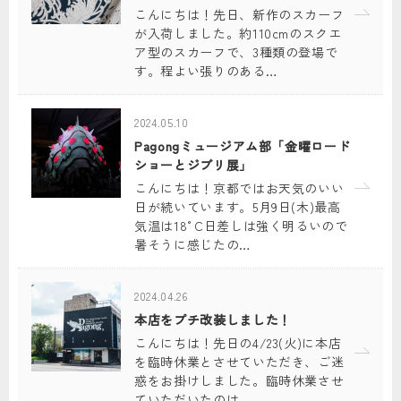
こんにちは！先日、新作のスカーフ
が入荷しました。約110cmのスクエ
ア型のスカーフで、3種類の登場で
す。程よい張りのある…
2024.05.10
Pagongミュージアム部「金曜ロード
ショーとジブリ展」
こんにちは！京都ではお天気のいい
日が続いています。5月9日(木)最高
気温は18°C日差しは強く明るいので
暑そうに感じたの…
2024.04.26
本店をプチ改装しました！
こんにちは！先日の4/23(火)に本店
を臨時休業とさせていただき、ご迷
惑をお掛けしました。臨時休業させ
ていただいたのは、…