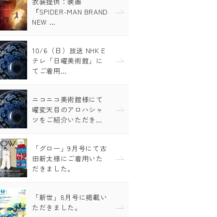
衣装提供：映画
『SPIDER-MAN BRAND
NEW …
10/6（日）放送 NHK E
テレ「日曜美術館」に
てご着用…
ニコニコ美術館様にて
曜変天目のアロハシャ
ツをご紹介いただき…
「グロー」9月号にて古
田新太様にご着用いた
だきました。
「新世」8月号に掲載い
ただきました。