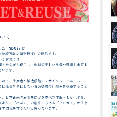
ついて
った「
SDGs
」は
t Goals（持続可能な開発目標）の略称です。
いう言葉には
環させながら使用し、地球の美しい風景や環境を未来ま
ています。
ために、生産者が製造段階でリサイクル・リユース・リ
者に任せきりにしない資源循環の仕組みを構築すること
も、日本古来の着物をほどき現代の洋服へと変化させ、
があり、「パゴン」の由来でもある「ウミガメ」が生き
らす環境を守りたいと思っています。