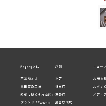
Pagongとは
店舗
ニュー
京友禅とは
本店
お知ら
亀田富染工場
祇園店
おすす
絵柄に秘められた想い
三条店
メディ
ブランド「Pagong」
成田空港店