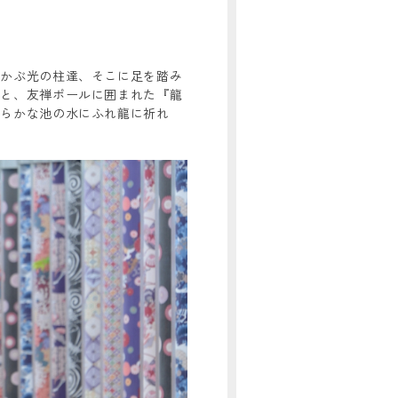
浮かぶ光の柱達、そこに足を踏み
くと、友禅ポールに囲まれた『龍
清らかな池の水にふれ龍に祈れ