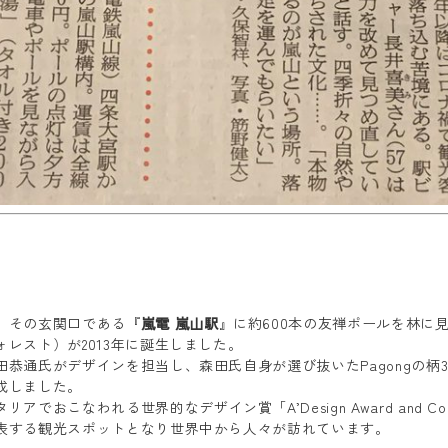
、その玄関口である『
嵐電 嵐山駅
』に約600本の友禅ポールを林に
レスト）が2013年に誕生しました。
恭通氏がデザインを担当し、森田氏自身が選び抜いたPagongの柄32
成しました。
リアでおこなわれる世界的なデザイン賞「A’Design Award and Com
表する観光スポットとなり世界中から人々が訪れています。