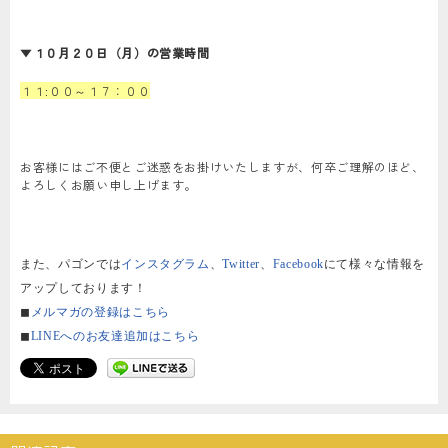
▼
１０月２０日（月）の営業時間
１１:００～１７：００
お客様にはご不便とご迷惑をお掛けいたしますが、何卒ご理解のほど、
よろしくお願い申し上げます。
また、パゴンでは
インスタグラム
、
Twitter
、
Facebook
にて様々な情報を
アップしております！
◼︎
メルマガの登録はこちら
◼︎
LINEへのお友達追加はこちら