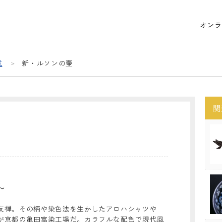
オンラ
載
新・ルソンの壷
関
～
友禅。その柄や染色法を生かしたアロハシャツや
が京都の亀田富染工場だ。カラフルな配色で現代風