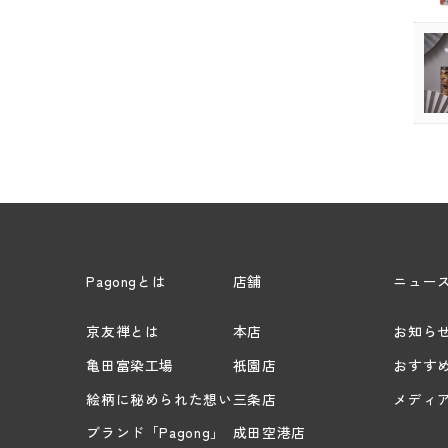
Pagongとは
店舗
ニュー
京友禅とは
本店
お知ら
亀田富染工場
祇園店
おすす
絵柄に秘められた想い
三条店
メディ
ブランド「Pagong」
成田空港店