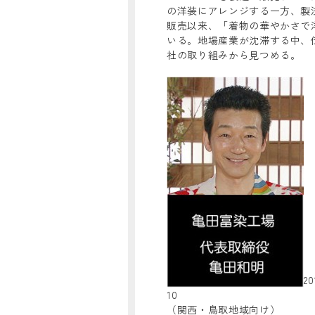
の洋装にアレンジする一方、製法
販売以来、「着物の華やかさで
いる。地場産業が沈滞する中、
社の取り組みから見つめる。
2
10
（関西・鳥取地域向け）