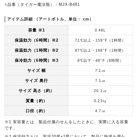
○品番（タイガー魔法瓶）：MJX-B481
アイテム詳細 （アートボトル、単位： cm）
容量
※1
0.48L
保温効力（6時間）
※2
71℃以上・159°F（1時間）
保温効力（1時間）
※2
87℃以上・188°F（1時間）
保冷効力（6時間）
※3
9℃以下・48°F（6時間）
サイズ 幅
7.1㎝
サイズ 奥行
7.1㎝
サイズ 高さ（約）
20.1㎝
質量（約）
0.23㎏
口径（約）
4.7㎝
※1 実容量とは、製品付属のせんをしたときに、実際に入る容量
です。
※2 保温効力とは、室温20度±2度において、製品に熱湯を満た