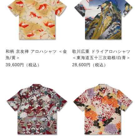
和柄 京友禅 アロハシャツ ＜金
歌川広重 ドライアロハシャツ
魚/黄＞
＜東海道五十三次箱根/白青＞
39,600円（税込）
28,600円（税込）