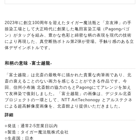
2023年に創立100周年を迎えたタイガー魔法瓶と「京友禅」の手
捺染工場として大正時代に創業した亀田富染工場（Pagongパゴ
ン）がタッグを組み、豊かな色彩と綿密な柄の表現を現代の技術
により再現した、真空断熱ボトル第2弾が登場。手触り感のある立
体デザインボトルです。
和柄の意味 -富士越龍-
「富士越龍」は北斎の最晩年に描かれた貴重な肉筆画であり、北
斎の衰えることのない画力を感じることができる作品です。今
回、信州小布施 北斎館の協力のもとPagongにてアレンジを加え
て友禅染で復刻しました。「富士越龍」の画像は、デジタル北斎
プロジェクトの一環として、NTT ArtTechonogy とアルステクネ
による超高解像度画像を、北斎館より提供いただきました。
詳細
○発送：通常2-5営業日以内
○製造：タイガー魔法瓶株式会社
○生産国：日本