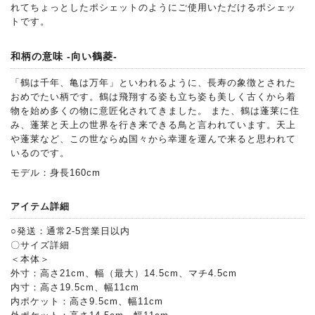
れてちょっとしたポシェットのようにご使用いただけるポシェッ
トです。
和柄の意味 -向い鶴菱-
「鶴は千年、亀は万年」といわれるように、長寿の象徴とされた
おめでたい柄です。鶴は飛翔する姿も立ち姿も美しく古くから着
物を始め多くの物に意匠化されてきました。 また、鶴は蓬莱に住
み、蓬莱と天上の世界を行き来できる鳥と言われています。天上
や蓬莱など、この世ならぬ国々から幸運を運んで来ると思われて
いるのです。
モデル：身長160cm
アイテム詳細
○発送：通常2-5営業日以内
〇サイズ詳細
＜本体＞
外寸：高さ21cm、幅（最大）14.5cm、マチ4.5cm
内寸：高さ19.5cm、幅11cm
内ポケット：高さ9.5cm、幅11cm