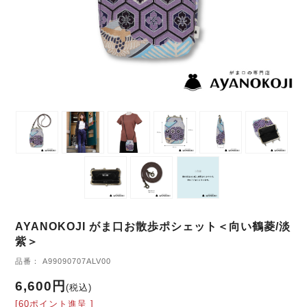
AYANOKOJI がま口お散歩ポシェット＜向い鶴菱/淡
紫＞
品番： A99090707ALV00
6,600円
(税込)
[60ポイント進呈 ]