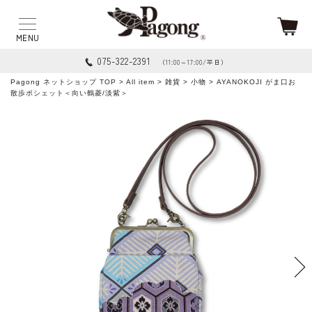
075-322-2391
（11:00～17:00/平日）
Pagong ネットショップ TOP
>
All item
>
雑貨
>
小物
> AYANOKOJI がま口お
散歩ポシェット＜向い鶴菱/淡紫＞