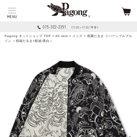
075-322-2391
（11:00～17:00/平日）
Pagong ネットショップ TOP
>
All item
>
メンズ
> 祇園だるま リバーシブルブル
ゾン ＜招福だるま×額波/黒白＞