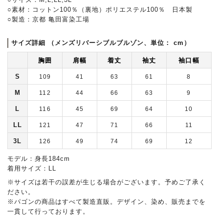
○素材：コットン100％（裏地）ポリエステル100％ 日本製
○製造：京都 亀田富染工場
サイズ詳細 （メンズリバーシブルブルゾン、単位： cm）
胸囲
肩幅
着丈
袖丈
袖口幅
S
109
41
63
61
8
M
112
44
66
63
9
L
116
45
69
64
10
LL
121
47
71
66
11
3L
126
49
74
69
12
モデル：身長184cm
着用サイズ：LL
※サイズは若干の誤差が生じる場合がございます。予めご了承く
ださい。
※パゴンの商品はすべて製造直販。デザイン、染め、販売までを
一貫して行っております。