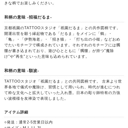
きな柄でお楽しみください。
和柄の意味 -招福だるま-
京都祇園のTATTOOスタジオ「祇園だるま」との共作図柄です。
開運出世を願う縁起物である「だるま」をメインに「鶴」・
「亀」・「伊勢海老」・「招き猫」・「打ち出の小槌」などおめ
でたいモチーフで構成されています。それぞれのモチーフには髑
髏が書き込まれており、遊び心とともに「髑髏」が持つ"魔除
け"や"再生"といった意味も込められています。
和柄の意味 -額波-
TATTOOスタジオ「祇園だるま」との共同図柄です。 古来より世
界各地で儀式や魔除け、習慣として用いられ、時代が進むにつれ
て粋な文化へと拡大していった入れ墨。日本の彫り師特有の力強
い波模様を友禅染で表現しました。
アイテム詳細
○発送：通常2-5営業日以内
○サイズ：M,L,LL,3L