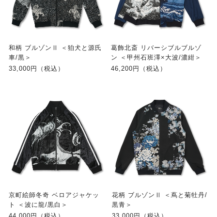
和柄 ブルゾンⅡ ＜狛犬と源氏
葛飾北斎 リバーシブルブルゾ
車/黒＞
ン ＜甲州石班澤×大波/濃紺＞
33,000円（税込）
46,200円（税込）
京町絵師冬奇 ベロアジャケッ
花柄 ブルゾンⅡ ＜蔦と菊牡丹/
ト ＜波に龍/黒白＞
黒青＞
44,000円（税込）
33,000円（税込）