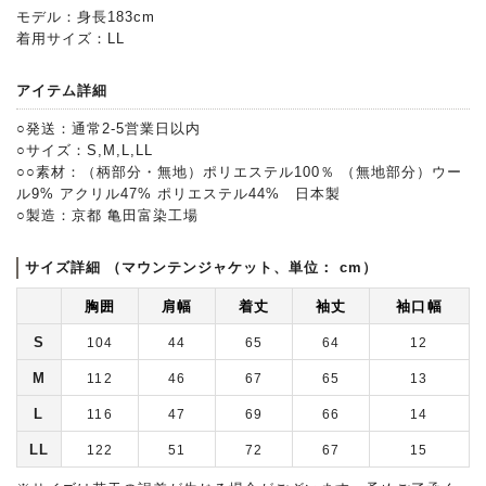
モデル：身長183cm
着用サイズ：LL
アイテム詳細
○発送：通常2-5営業日以内
○サイズ：S,M,L,LL
○○素材：（柄部分・無地）ポリエステル100％ （無地部分）ウー
ル9% アクリル47% ポリエステル44% 日本製
○製造：京都 亀田富染工場
サイズ詳細 （マウンテンジャケット、単位： cm）
胸囲
肩幅
着丈
袖丈
袖口幅
S
104
44
65
64
12
M
112
46
67
65
13
L
116
47
69
66
14
LL
122
51
72
67
15