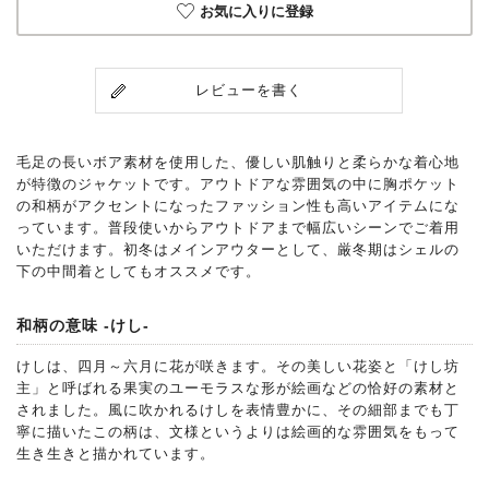
お気に入りに登録
レビューを書く
毛足の長いボア素材を使用した、優しい肌触りと柔らかな着心地
が特徴のジャケットです。アウトドアな雰囲気の中に胸ポケット
の和柄がアクセントになったファッション性も高いアイテムにな
っています。普段使いからアウトドアまで幅広いシーンでご着用
いただけます。初冬はメインアウターとして、厳冬期はシェルの
下の中間着としてもオススメです。
和柄の意味 -けし-
けしは、四月～六月に花が咲きます。その美しい花姿と「けし坊
主」と呼ばれる果実のユーモラスな形が絵画などの恰好の素材と
されました。風に吹かれるけしを表情豊かに、その細部までも丁
寧に描いたこの柄は、文様というよりは絵画的な雰囲気をもって
生き生きと描かれています。