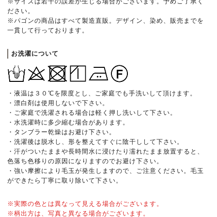
※サイズは若干の誤差が生じる場合がございます。予めご了承く
ださい。
※パゴンの商品はすべて製造直販。デザイン、染め、販売までを
一貫して行っております。
お洗濯について
・液温は３０℃を限度とし、ご家庭でも手洗いして頂けます。
・漂白剤は使用しないで下さい。
・ご家庭で洗濯される場合は軽く押し洗いして下さい。
・水洗濯時に多少縮む場合があります。
・タンブラー乾燥はお避け下さい。
・洗濯後は脱水し、形を整えてすぐに陰干しして下さい。
・汗がついたままや長時間水に浸けたり濡れたまま放置すると、
色落ち色移りの原因になりますのでお避け下さい。
・強い摩擦により毛玉が発生しますので、ご注意ください。毛玉
ができたら丁寧に取り除いて下さい。
※実際の色とは異なって見える場合がございます。
※柄出方は、写真と異なる場合がございます。