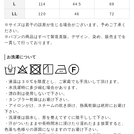
L
114
44.5
69
LL
120
46
72
※サイズは若干の誤差が生じる場合がございます。予めご了承く
ださい。
※パゴンの商品はすべて製造直販。デザイン、染め、販売までを
一貫して行っております。
お洗濯について
・液温は３０℃を限度とし、ご家庭でも手洗いして頂けます。
・水洗濯時に多少縮む場合があります。
・漂白剤は使用しないで下さい。
・タンブラー乾燥はお避け下さい。
・アイロンがけ、スチームの吹き掛け、熱風乾燥は絶対にお避け
下さい。
・洗濯後は脱水し、形を整えてすぐに陰干しして下さい。
・汗がついたままや長時間水に浸けたり濡れたまま放置すると、
色落ち色移りの原因になりますのでお避け下さい。