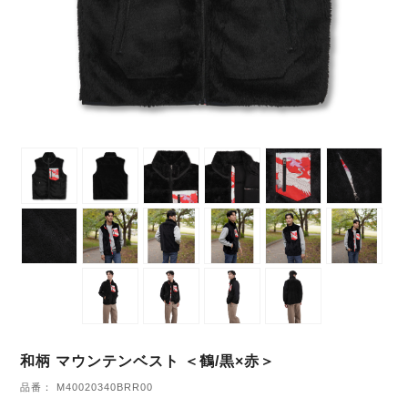
和柄 マウンテンベスト ＜鶴/黒×赤＞
品番： M40020340BRR00