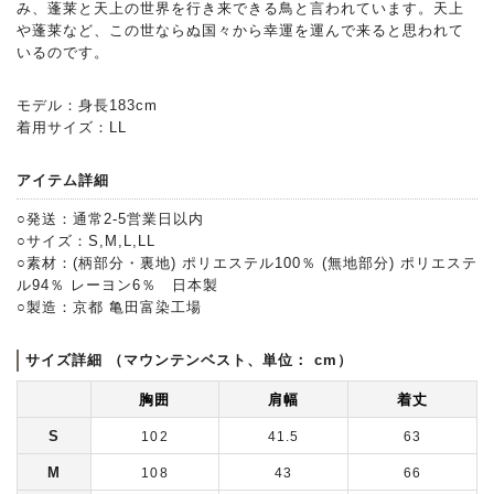
み、蓬莱と天上の世界を行き来できる鳥と言われています。天上
や蓬莱など、この世ならぬ国々から幸運を運んで来ると思われて
いるのです。
モデル：身長183cm
着用サイズ：LL
アイテム詳細
○発送：通常2-5営業日以内
○サイズ：S,M,L,LL
○素材：(柄部分・裏地) ポリエステル100％ (無地部分) ポリエステ
ル94％ レーヨン6％ 日本製
○製造：京都 亀田富染工場
サイズ詳細 （マウンテンベスト、単位： cm）
胸囲
肩幅
着丈
S
102
41.5
63
M
108
43
66