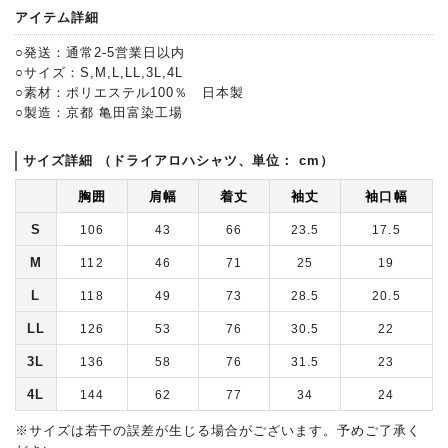
アイテム詳細
○発送：通常2-5営業日以内
○サイズ：S,M,L,LL,3L,4L
○素材：ポリエステル100％ 日本製
○製造：京都 亀田富染工場
サイズ詳細 （ドライアロハシャツ、単位： cm）
胸囲
肩幅
着丈
袖丈
袖口幅
S
106
43
66
23.5
17.5
M
112
46
71
25
19
L
118
49
73
28.5
20.5
LL
126
53
76
30.5
22
3L
136
58
76
31.5
23
4L
144
62
77
34
24
※サイズは若干の誤差が生じる場合がございます。予めご了承く