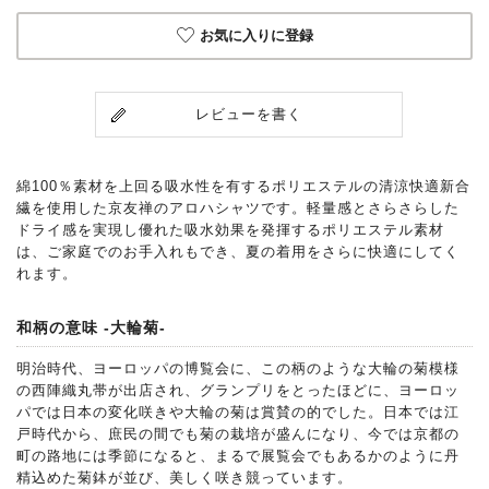
お気に入りに登録
レビューを書く
綿100％素材を上回る吸水性を有するポリエステルの清涼快適新合
繊を使用した京友禅のアロハシャツです。軽量感とさらさらした
ドライ感を実現し優れた吸水効果を発揮するポリエステル素材
は、ご家庭でのお手入れもでき、夏の着用をさらに快適にしてく
れます。
和柄の意味 -大輪菊-
明治時代、ヨーロッパの博覧会に、この柄のような大輪の菊模様
の西陣織丸帯が出店され、グランプリをとったほどに、ヨーロッ
パでは日本の変化咲きや大輪の菊は賞賛の的でした。日本では江
戸時代から、庶民の間でも菊の栽培が盛んになり、今では京都の
町の路地には季節になると、まるで展覧会でもあるかのように丹
精込めた菊鉢が並び、美しく咲き競っています。