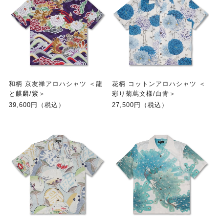
和柄 京友禅アロハシャツ ＜龍
花柄 コットンアロハシャツ ＜
と麒麟/紫＞
彩り菊蔦文様/白青＞
39,600円（税込）
27,500円（税込）