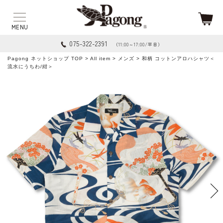
075-322-2391
（11:00～17:00/平日）
Pagong ネットショップ TOP
>
All item
>
メンズ
> 和柄 コットンアロハシャツ＜
流水にうちわ/紺＞