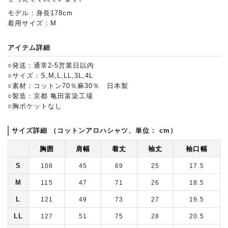
モデル：身長178cm
着用サイズ：M
アイテム詳細
○発送：通常2-5営業日以内
○サイズ：S,M,L,LL,3L,4L
○素材：コットン70％麻30％ 日本製
○製造：京都 亀田富染工場
○胸ポケットなし
サイズ詳細 （コットンアロハシャツ、単位： cm）
胸囲
肩幅
着丈
袖丈
袖口幅
S
108
45
69
25
17.5
M
115
47
71
26
18.5
L
121
49
73
27
19.5
LL
127
51
75
28
20.5