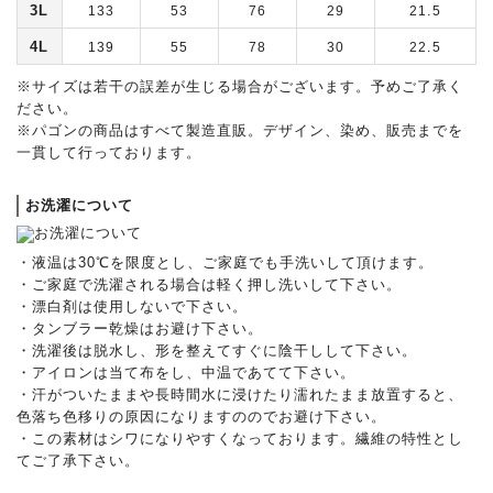
3L
133
53
76
29
21.5
4L
139
55
78
30
22.5
※サイズは若干の誤差が生じる場合がございます。予めご了承く
ださい。
※パゴンの商品はすべて製造直販。デザイン、染め、販売までを
一貫して行っております。
お洗濯について
・液温は30℃を限度とし、ご家庭でも手洗いして頂けます。
・ご家庭で洗濯される場合は軽く押し洗いして下さい。
・漂白剤は使用しないで下さい。
・タンブラー乾燥はお避け下さい。
・洗濯後は脱水し、形を整えてすぐに陰干しして下さい。
・アイロンは当て布をし、中温であてて下さい。
・汗がついたままや長時間水に浸けたり濡れたまま放置すると、
色落ち色移りの原因になりますののでお避け下さい。
・この素材はシワになりやすくなっております。繊維の特性とし
てご了承下さい。