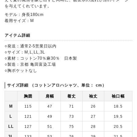
を与えてくれています。
モデル：身長180cm
着用サイズ：M
アイテム詳細
○発送：通常2-5営業日以内
○サイズ：M,L,LL,3L
○素材：コットン70％麻30％ 日本製
○製造：京都 亀田富染工場
○胸ポケットなし
サイズ詳細 （コットンアロハシャツ、単位： cm）
胸囲
肩幅
着丈
袖丈
袖口幅
M
115
47
71
26
18.5
L
121
49
73
27
19.5
LL
127
51
75
28
20.5
3L
133
53
76
29
21.5