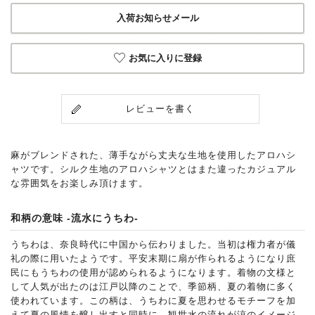
入荷お知らせメール
お気に入りに登録
レビューを書く
麻がブレンドされた、薄手ながら丈夫な生地を使用したアロハシ
ャツです。シルク生地のアロハシャツとはまた違ったカジュアル
な雰囲気をお楽しみ頂けます。
和柄の意味 -流水にうちわ-
うちわは、奈良時代に中国から伝わりました。当初は権力者が儀
礼の際に用いたようです。平安末期に扇が作られるようになり庶
民にもうちわの使用が認められるようになります。着物の文様と
して人気が出たのは江戸以降のことで、季節柄、夏の着物に多く
使われています。この柄は、うちわに夏を思わせるモチーフを加
えて夏の風情を醸し出すと同時に、観世水の流れが涼のイメージ