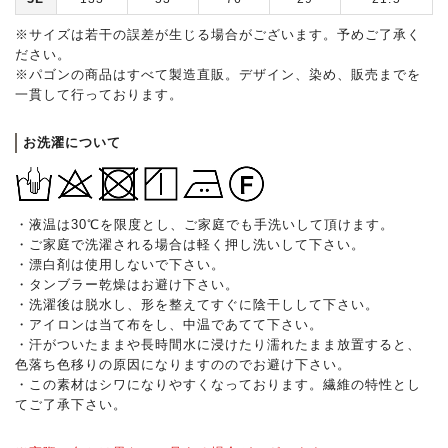
※サイズは若干の誤差が生じる場合がございます。予めご了承く
ださい。
※パゴンの商品はすべて製造直販。デザイン、染め、販売までを
一貫して行っております。
お洗濯について
・液温は30℃を限度とし、ご家庭でも手洗いして頂けます。
・ご家庭で洗濯される場合は軽く押し洗いして下さい。
・漂白剤は使用しないで下さい。
・タンブラー乾燥はお避け下さい。
・洗濯後は脱水し、形を整えてすぐに陰干しして下さい。
・アイロンは当て布をし、中温であてて下さい。
・汗がついたままや長時間水に浸けたり濡れたまま放置すると、
色落ち色移りの原因になりますののでお避け下さい。
・この素材はシワになりやすくなっております。繊維の特性とし
てご了承下さい。