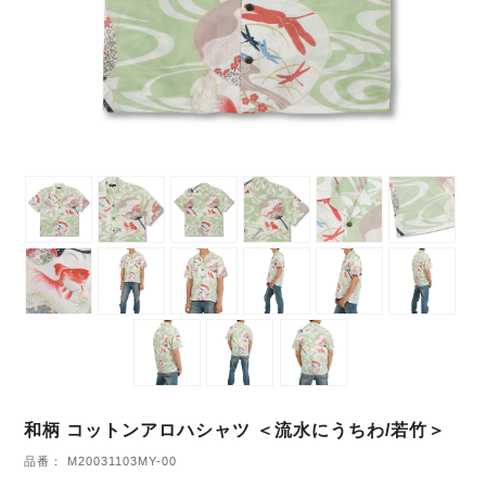
和柄 コットンアロハシャツ ＜流水にうちわ/若竹＞
品番： M20031103MY-00