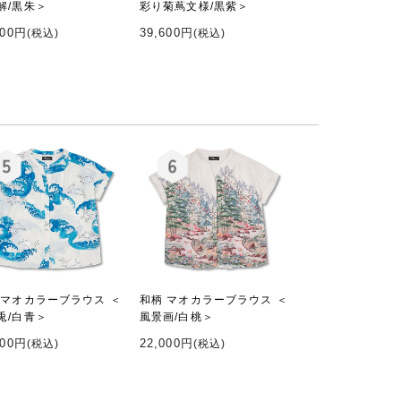
解/黒朱＞
彩り菊蔦文様/黒紫＞
600円
39,600円
(税込)
(税込)
 マオカラーブラウス ＜
和柄 マオカラーブラウス ＜
兎/白青＞
風景画/白桃＞
000円
22,000円
(税込)
(税込)