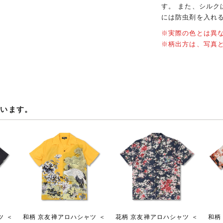
す。 また、シル
には防虫剤を入れ
※実際の色とは異
※柄出方は、写真
ています。
ツ ＜
和柄 京友禅アロハシャツ ＜
花柄 京友禅アロハシャツ ＜
和柄