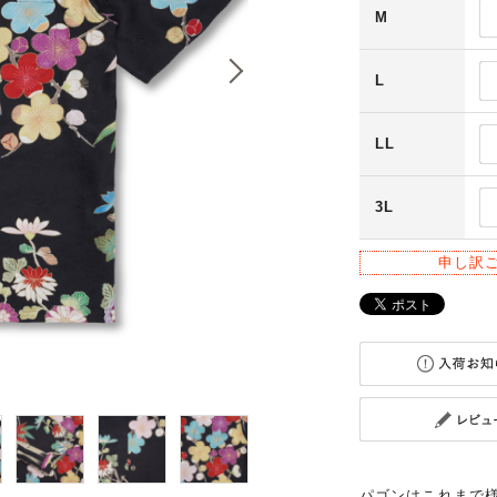
M
L
LL
3L
申し訳
パゴンはこれまで