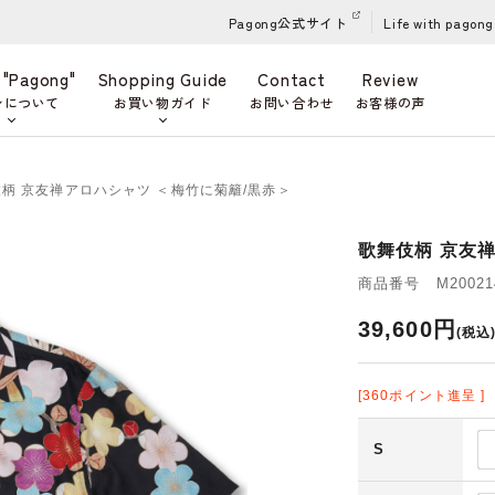
Pagong公式サイト
Life with pagong
 "Pagong"
Shopping Guide
Contact
Review
ンについて
お買い物ガイド
お問い合わせ
お客様の声
伎柄 京友禅アロハシャツ ＜梅竹に菊籬/黒赤＞
歌舞伎柄 京友
商品番号 M200214
39,600円
(税込
[360ポイント進呈 ]
S