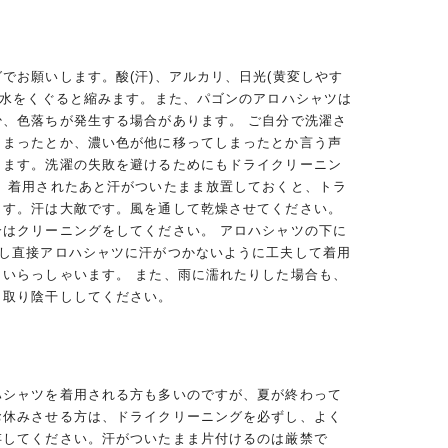
でお願いします。酸(汗)、アルカリ、日光(黄変しやす
、水をくぐると縮みます。また、パゴンのアロハシャツは
少、色落ちが発生する場合があります。 ご自分で洗濯さ
しまったとか、濃い色が他に移ってしまったとか言う声
ります。洗濯の失敗を避けるためにもドライクリーニン
。 着用されたあと汗がついたまま放置しておくと、トラ
ます。汗は大敵です。風を通して乾燥させてください。
合はクリーニングをしてください。 アロハシャツの下に
用し直接アロハシャツに汗がつかないように工夫して着用
くいらっしゃいます。 また、雨に濡れたりした場合も、
き取り陰干ししてください。
ハシャツを着用される方も多いのですが、夏が終わって
お休みさせる方は、ドライクリーニングを必ずし、よく
存してください。汗がついたまま片付けるのは厳禁で