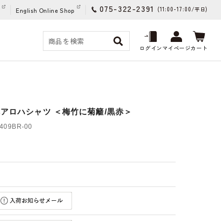
075-322-2391
(11:00-17:00/
)
平日
English Online Shop
ログイン
マイページ
カート
禅アロハシャツ ＜梅竹に菊籬/黒赤＞
09BR-00
)