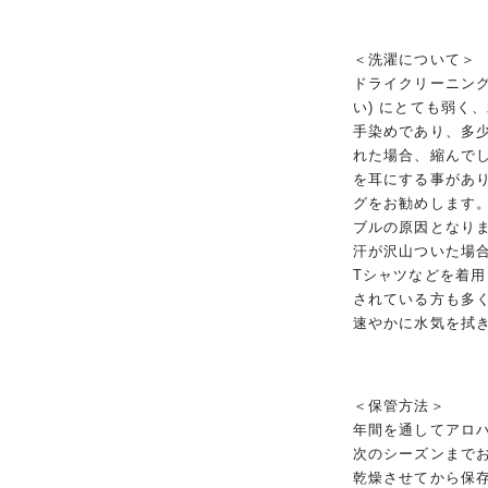
＜洗濯について＞
ドライクリーニング
い) にとても弱く
手染めであり、多
れた場合、縮んで
を耳にする事があ
グをお勧めします
ブルの原因となり
汗が沢山ついた場
Tシャツなどを着
されている方も多
速やかに水気を拭
＜保管方法＞
年間を通してアロ
次のシーズンまで
乾燥させてから保