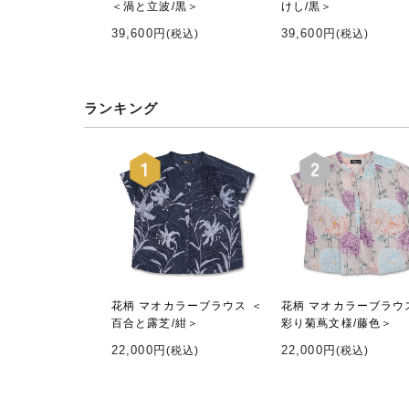
＜渦と立波/黒＞
けし/黒＞
39,600円
39,600円
(税込)
(税込)
ランキング
花柄 マオカラーブラウス ＜
花柄 マオカラーブラウ
百合と露芝/紺＞
彩り菊蔦文様/藤色＞
22,000円
22,000円
(税込)
(税込)