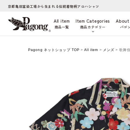
京都亀田富染工場から生まれる伝統着物柄アロハシャツ
All item
Item Categories
About
商品一覧
商品カテゴリー
パゴ
Pagong ネットショップ TOP
>
All item
>
メンズ
> 歌舞