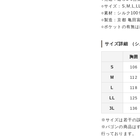
○サイズ：S,M,L,LL
○素材：シルク10
○製造：京都 亀田
○ポケットの有無
サイズ詳細 （シ
胸囲
S
106
M
112
L
118
LL
125
3L
136
※サイズは若干の
※パゴンの商品は
行っております。