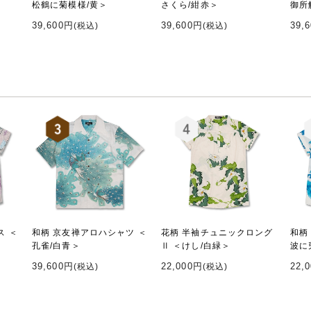
松鶴に菊模様/黄＞
さくら/紺赤＞
御所
39,600円
39,600円
39,
(税込)
(税込)
ス ＜
和柄 京友禅アロハシャツ ＜
花柄 半袖チュニックロング
和柄
孔雀/白青＞
Ⅱ ＜けし/白緑＞
波に
39,600円
22,000円
22,
(税込)
(税込)