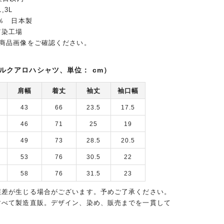
,3L
0％ 日本製
富染工場
は商品画像をご確認ください。
ルクアロハシャツ、単位： cm）
肩幅
着丈
袖丈
袖口幅
43
66
23.5
17.5
46
71
25
19
49
73
28.5
20.5
53
76
30.5
22
58
76
31.5
23
誤差が生じる場合がございます。予めご了承ください。
すべて製造直販。デザイン、染め、販売までを一貫して