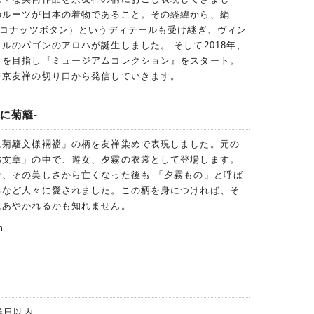
のルーツが日本の着物であること。その経緯から、絹
ココナッツボタン）というディテールも受け継ぎ、ヴィン
ルのパゴンのアロハが誕生しました。 そして2018年、
ィを目指し『ミュージアムコレクション』をスタート。
を京友禅の切り口から発信していきます。
に菊籬-
に菊籬文様裲襠」の柄を友禅染めで表現しました。元の
廓文章」の中で、遊女、夕霧の衣裳として登場します。
で、その美しさから亡くなった後も 「夕霧もの」と呼ば
るなど人々に愛されました。この柄を身につければ、そ
にあやかれるかも知れません。
m
業日以内