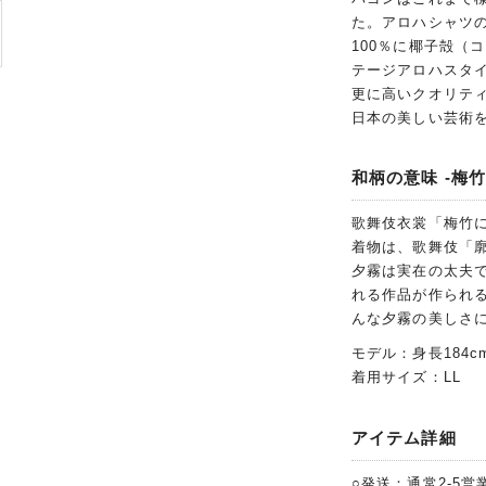
た。アロハシャツ
100％に椰子殻（
テージアロハスタイ
更に高いクオリテ
日本の美しい芸術
和柄の意味 -梅竹
歌舞伎衣裳「梅竹
着物は、歌舞伎「
夕霧は実在の太夫
れる作品が作られ
んな夕霧の美しさ
モデル：身長184c
着用サイズ：LL
アイテム詳細
○発送：通常2-5営