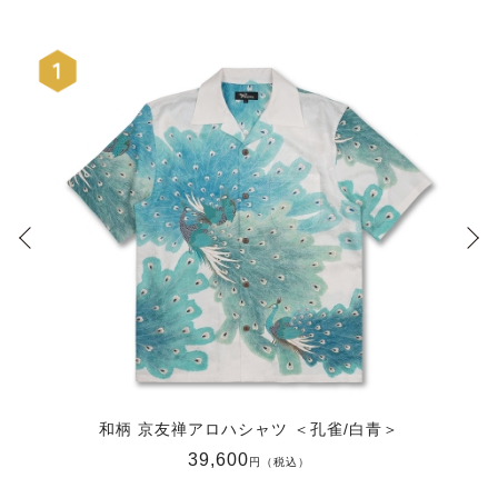
和柄 京友禅アロハシャツ ＜孔雀/白青＞
39,600
円（税込）