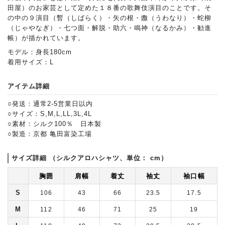
田屋）のお家芸として定めた１８番の歌舞伎演目のことです。そ
の中の９演目（暫（しばらく）・矢の根・嫐（うわなり）・蛇柳
（じゃやなぎ）・七つ面・解脱・助六・鳴神（なるかみ）・勧進
帳）が描かれています。
モデル：身長180cm
着用サイズ：L
アイテム詳細
○発送：通常2-5営業日以内
○サイズ：S,M,L,LL,3L,4L
○素材：シルク100％ 日本製
○製造：京都 亀田富染工場
サイズ詳細 （シルクアロハシャツ、単位： cm）
胸囲
肩幅
着丈
袖丈
袖口幅
S
106
43
66
23.5
17.5
M
112
46
71
25
19