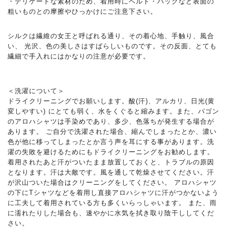
・デリケートな素材のため、着用時にベルト・バッグなど表面の
粗いものとの摩擦やひっかけにご注意下さい。
シルクは繊維の女王と呼ばれる通り、その着心地、手触り、風合
い、 光沢、色の美しさはすばらしいものです。その反面、とても
繊細で手入れにはかなりの注意が必要です。
＜洗濯について＞
ドライクリーニングでお願いします。酸(汗)、アルカリ、日光(黄
変しやすい) にとても弱く、水をくぐると縮みます。また、パゴン
のアロハシャツは手染めであり、多少、色落ちが発生する場合が
あります。 ご自分で洗濯された場合、縮んでしまったとか、濃い
色が他に移ってしまったとか言う声を耳にする事があります。洗
濯の失敗を避けるためにもドライクリーニングをお勧めします。
着用されたあと汗がついたまま放置しておくと、トラブルの原因
となります。汗は大敵です。風を通して乾燥させてください。汗
が沢山ついた場合はクリーニングをしてください。 アロハシャツ
の下にTシャツなどを着用し直接アロハシャツに汗がつかないよう
に工夫して着用されている方も多くいらっしゃいます。 また、雨
に濡れたりした場合も、速やかに水気を拭き取り陰干ししてくだ
さい。