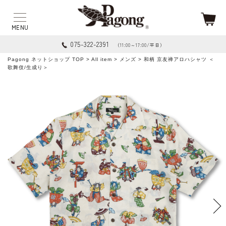
075-322-2391
（11:00～17:00/平日）
Pagong ネットショップ TOP
>
All item
>
メンズ
> 和柄 京友禅アロハシャツ ＜
歌舞伎/生成り＞