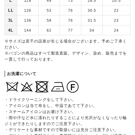
L
118
49
73
28.5
20.5
LL
126
53
76
30.5
22
3L
136
58
76
31.5
23
4L
144
62
77
34
24
※サイズは若干の誤差が生じる場合がございます。予めご了承く
ださい。
※パゴンの商品はすべて製造直販。デザイン、染め、販売までを
一貫して行っております。
お洗濯について
・ドライクリーニングをして下さい。
・アイロンは当て布をし、中温であてて下さい。
・スチームアイロンはお避け下さい。
・雨や汗など水に濡れたりすることにより光沢がなくなったり輪
ジミができたりしますのでご注意下さい。
・デリケートな素材ですので取扱いには充分ご注意下さい。