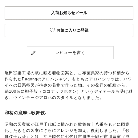
入荷お知らせメール
お気に入りに登録
レビューを書く
亀田富染工場の蔵に眠る着物図案と、古布蒐集家の持つ和柄から
作られたPagongのアロハシャツ。もともとアロハシャツは、ハワ
イへの日系移民が持参の着物で作った物。その発祥の経緯から、
絹100％に椰子殻（ココナッツボタン）というディテールも受け継
ぎ、ヴィンテージアロハのスタイルとなりました。
和柄の意味 -歌舞伎-
昭和の図案家が江戸千代紙に描かれた歌舞伎十八番をもとに図案
化したきもの図案にさらにアレンジを加え、復刻しました。「歌
舞伎十八番」とは、江戸時代に七代目市川團十郎が市川宗家（成