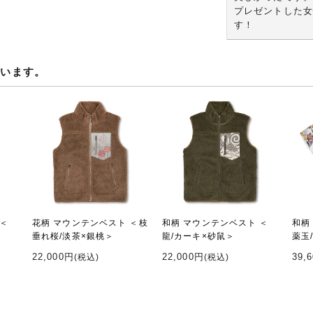
プレゼントした女
す！
ています。
 ＜
花柄 マウンテンベスト ＜枝
和柄 マウンテンベスト ＜
和柄
垂れ桜/淡茶×銀桃＞
龍/カーキ×砂鼠＞
薬玉
22,000円
22,000円
39,
(税込)
(税込)