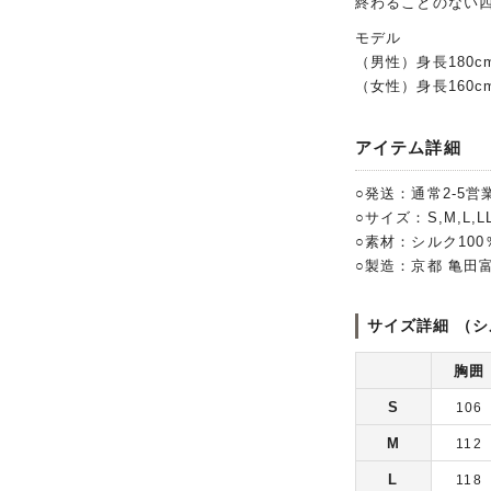
終わることのない
モデル
（男性）身長180c
（女性）身長160c
アイテム詳細
○発送：通常2-5営
○サイズ：S,M,L,LL
○素材：シルク10
○製造：京都 亀田
サイズ詳細 （シ
胸囲
S
106
M
112
L
118