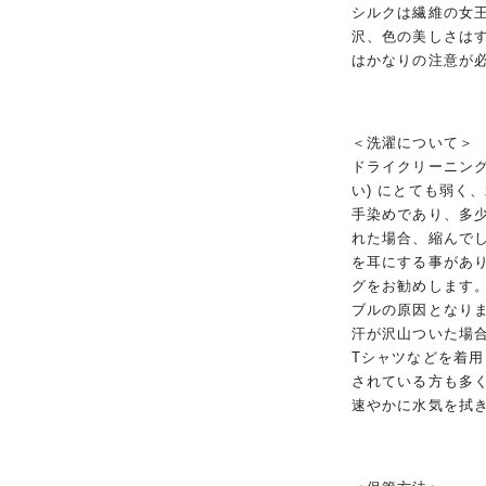
シルクは繊維の女
沢、色の美しさは
はかなりの注意が
＜洗濯について＞
ドライクリーニング
い) にとても弱く
手染めであり、多
れた場合、縮んで
を耳にする事があ
グをお勧めします
ブルの原因となり
汗が沢山ついた場
Tシャツなどを着
されている方も多
速やかに水気を拭