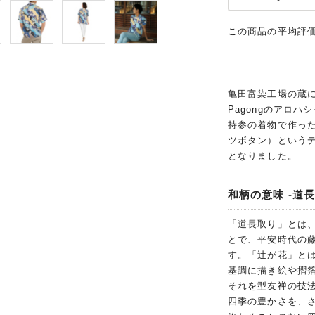
この商品の平均評
亀田富染工場の蔵
Pagongのアロ
持参の着物で作った
ツボタン）という
となりました。
和柄の意味 -道
「道長取り」とは
とで、平安時代の
す。「辻が花」と
基調に描き絵や摺
それを型友禅の技
四季の豊かさを、