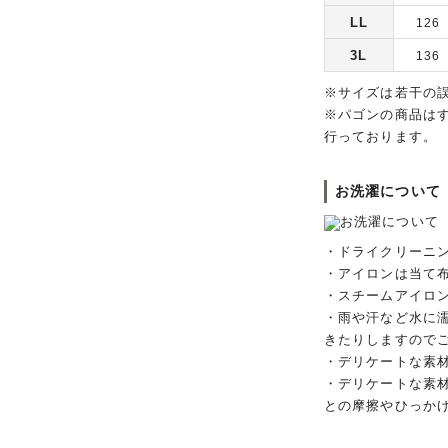
LL
126
3L
136
※サイズは若干の
※パゴンの商品は
行っております。
お洗濯について
・ドライクリーニ
・アイロンは当て
・スチームアイロ
・雨や汗など水に
きたりしますので
・デリケートな素
・デリケートな素
との摩擦やひっか