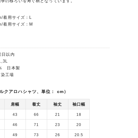
四季の移ろいを寿ぐ柄となっています。
m/着用サイズ：L
m/着用サイズ：M
業日以内
,3L
0％ 日本製
富染工場
ルクアロハシャツ、単位： cm）
肩幅
着丈
袖丈
袖口幅
43
66
21
18
46
71
23
20
49
73
26
20.5