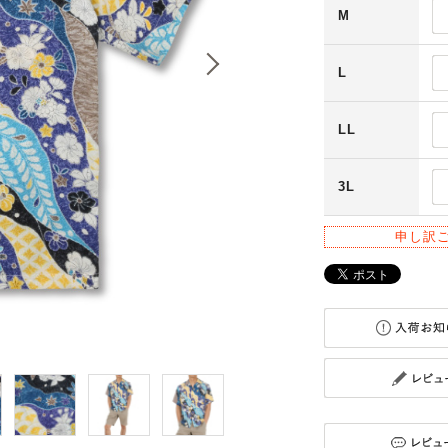
M
L
LL
3L
申し訳