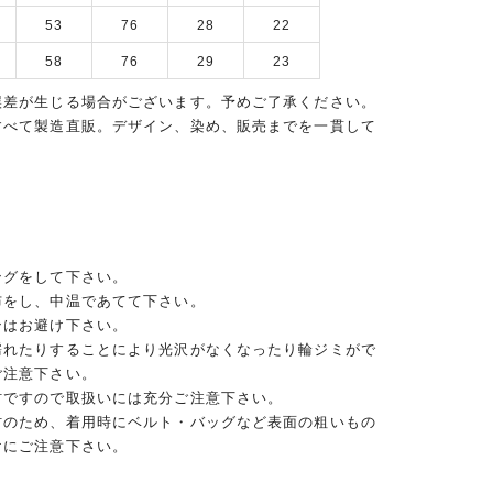
53
76
28
22
58
76
29
23
誤差が生じる場合がございます。予めご了承ください。
すべて製造直販。デザイン、染め、販売までを一貫して
ングをして下さい。
布をし、中温であてて下さい。
ンはお避け下さい。
濡れたりすることにより光沢がなくなったり輪ジミがで
ご注意下さい。
材ですので取扱いには充分ご注意下さい。
材のため、着用時にベルト・バッグなど表面の粗いもの
けにご注意下さい。