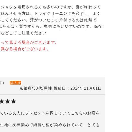
ハシャツを着用される方も多いのですが、夏が終わって
お休みさせる方は、ドライクリーニングを必ずし、よく
存してください。汗がついたまま片付けるのは厳禁で
クはたんぱく質ですから、虫害にあいやすいのです。保存
るなどしてご注意ください
なって見える場合がございます。
と異なる場合がございます。
件）
購入者
京都府/30代/男性
投稿日：2024年11月01日
ている友人にプレゼントを探していてこちらのお店を
生地に友禅染めで綺麗な柄が染められていて、とても