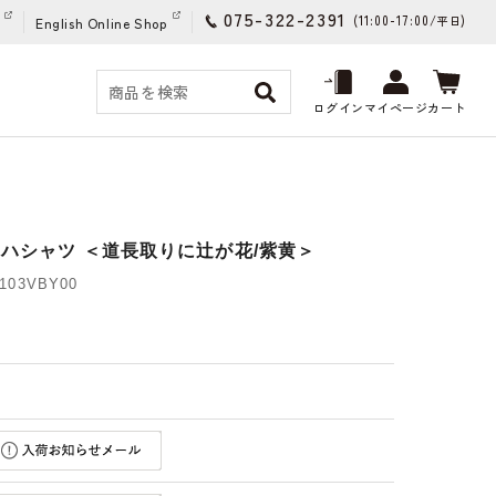
075-322-2391
(11:00-17:00/
)
平日
English Online Shop
ログイン
マイページ
カート
ロハシャツ ＜道長取りに辻が花/紫黄＞
03VBY00
)