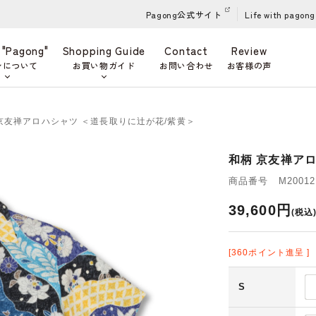
Pagong公式サイト
Life with pagong
 "Pagong"
Shopping Guide
Contact
Review
ンについて
お買い物ガイド
お問い合わせ
お客様の声
 京友禅アロハシャツ ＜道長取りに辻が花/紫黄＞
和柄 京友禅ア
商品番号 M200121
39,600円
(税込
[360ポイント進呈 ]
S