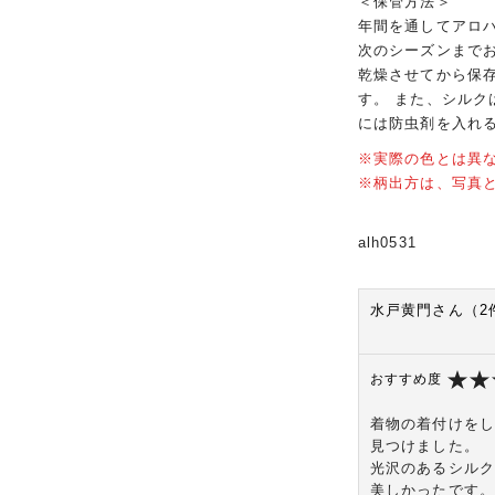
＜保管方法＞
年間を通してアロ
次のシーズンまで
乾燥させてから保
す。 また、シル
には防虫剤を入れ
※実際の色とは異
※柄出方は、写真
alh0531
水戸黄門さん（2
おすすめ度
着物の着付けをし
見つけました。
光沢のあるシルク
美しかったです。