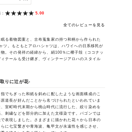
価：
5.00
全てのレビューを見る
に眠る着物図案と、古布蒐集家の持つ和柄から作られた
ハシャツ。もともとアロハシャツは、ハワイへの日系移民が
物。その発祥の経緯から、絹100％に椰子殻（ココナッ
ディテールも受け継ぎ、ヴィンテージアロハのスタイル
長取りに辻が花-
、指でちぎった和紙を斜めに配したような画面構成のこ
藤原道長が好んだことから名づけられたといわれていま
は、室町時代末期から桃山時代に流行した、絞り染めを
箔、刺繍などを部分的に加えた文様染です。パゴンでは
法で表現しました。さまざまに描かれた花々から日本の
さらに七宝繋ぎや青海波、亀甲文が永遠性を感じさせ、