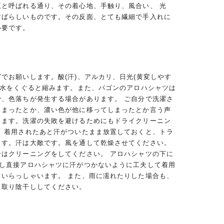
王と呼ばれる通り、その着心地、手触り、風合い、 光
すばらしいものです。その反面、とても繊細で手入れに
必要です。
でお願いします。酸(汗)、アルカリ、日光(黄変しやす
、水をくぐると縮みます。また、パゴンのアロハシャツは
少、色落ちが発生する場合があります。 ご自分で洗濯さ
しまったとか、濃い色が他に移ってしまったとか言う声
ります。洗濯の失敗を避けるためにもドライクリーニン
。 着用されたあと汗がついたまま放置しておくと、トラ
ます。汗は大敵です。風を通して乾燥させてください。
合はクリーニングをしてください。 アロハシャツの下に
用し直接アロハシャツに汗がつかないように工夫して着用
くいらっしゃいます。 また、雨に濡れたりした場合も、
き取り陰干ししてください。