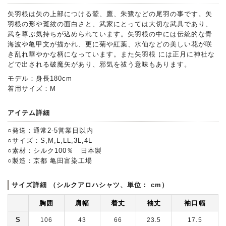
矢羽根は矢の上部につける鷲、鷹、朱鷺などの尾羽の事です。矢
羽根の形や斑紋の面白さと、武家にとっては大切な武具であり、
武を尊ぶ気持ちが込められています。矢羽根の中には伝統的な青
海波や亀甲文が描かれ、更に菊や紅葉、水仙などの美しい花が咲
き乱れ華やかな柄になっています。また矢羽根 には正月に神社な
どで出される破魔矢があり、邪気を祓う意味もあります。
モデル：身長180cm
着用サイズ：M
アイテム詳細
○発送：通常2-5営業日以内
○サイズ：S,M,L,LL,3L,4L
○素材：シルク100％ 日本製
○製造：京都 亀田富染工場
サイズ詳細 （シルクアロハシャツ、単位： cm）
胸囲
肩幅
着丈
袖丈
袖口幅
S
106
43
66
23.5
17.5