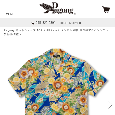
075-322-2391
（11:00～17:00/平日）
Pagong ネットショップ TOP
>
All item
>
メンズ
> 和柄 京友禅アロハシャツ ＜
矢羽根/青橙＞