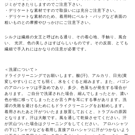
ジミができたりしますのでご注意下さい。
・デリケートな素材ですので取扱いには充分ご注意下さい。
・デリケートな素材のため、着用時にベルト・バッグなど表面の
粗いものとの摩擦やひっかけにご注意下さい。
シルクは繊維の女王と呼ばれる通り、その着心地、手触り、風合
い、 光沢、色の美しさはすばらしいものです。その反面、とても
繊細で手入れにはかなりの注意が必要です。
＜洗濯について＞
ドライクリーニングでお願いします。酸(汗)、アルカリ、日光(黄
変しやすい) にとても弱く、水をくぐると縮みます。また、パゴン
のアロハシャツは手染めであり、多少、色落ちが発生する場合が
あります。 ご自分で洗濯された場合、縮んでしまったとか、濃い
色が他に移ってしまったとか言う声を耳にする事があります。洗
濯の失敗を避けるためにもドライクリーニングをお勧めします。
着用されたあと汗がついたまま放置しておくと、トラブルの原因
となります。汗は大敵です。風を通して乾燥させてください。汗
が沢山ついた場合はクリーニングをしてください。 アロハシャツ
の下にTシャツなどを着用し直接アロハシャツに汗がつかないよう