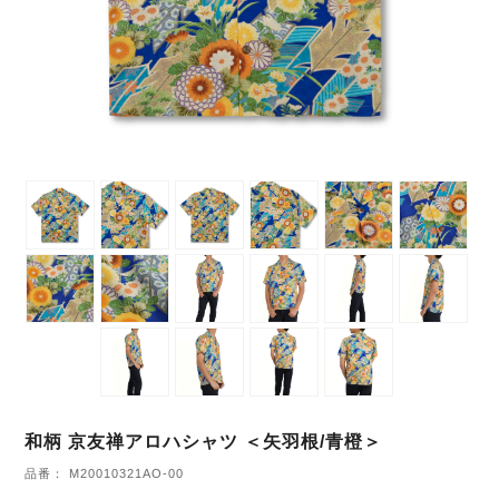
和柄 京友禅アロハシャツ ＜矢羽根/青橙＞
品番： M20010321AO-00