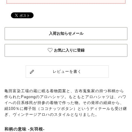
入荷お知らせメール
お気に入りに登録
レビューを書く
亀田富染工場の蔵に眠る着物図案と、古布蒐集家の持つ和柄から
作られたPagongのアロハシャツ。もともとアロハシャツは、ハワ
イへの日系移民が持参の着物で作った物。その発祥の経緯から、
絹100％に椰子殻（ココナッツボタン）というディテールも受け継
ぎ、ヴィンテージアロハのスタイルとなりました。
和柄の意味 -矢羽根-