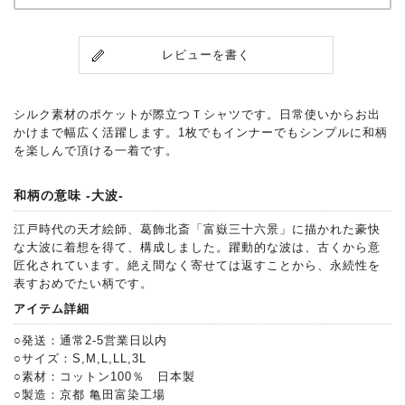
レビューを書く
シルク素材のポケットが際立つＴシャツです。日常使いからお出
かけまで幅広く活躍します。1枚でもインナーでもシンプルに和柄
を楽しんで頂ける一着です。
和柄の意味 -大波-
江戸時代の天才絵師、葛飾北斎「富嶽三十六景」に描かれた豪快
な大波に着想を得て、構成しました。躍動的な波は、古くから意
匠化されています。絶え間なく寄せては返すことから、永続性を
表すおめでたい柄です。
アイテム詳細
○発送：通常2-5営業日以内
○サイズ：S,M,L,LL,3L
○素材：コットン100％ 日本製
○製造：京都 亀田富染工場