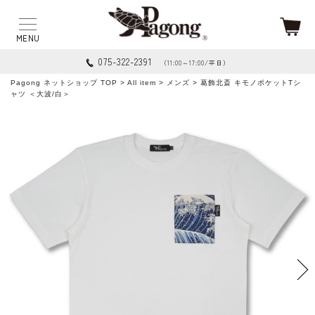
075-322-2391
（11:00～17:00/平日）
Pagong ネットショップ TOP
>
All item
>
メンズ
> 葛飾北斎 キモノポケットTシ
ャツ ＜大波/白＞