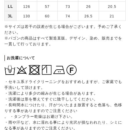
LL
126
57
73
26
20.5
3L
130
60
74
26.5
21
※サイズは若干の誤差が生じる場合がございます。予めご了承く
ださい。
※パゴンの商品はすべて製造直販。デザイン、染め、販売までを
一貫して行っております。
お洗濯について
・セキユ系ドライクリーニングをおすすめしますが、ご家庭でも
手洗いして頂けます。
・洗濯により多少の縮みが生じる場合があります。
・洗濯後は形を整えてすぐに陰干ししてください。
・長時間水につけたり、汗がついたまま放置すると色落ち、色移
りする事がありますのでご注意ください
。 ・タンブラー乾燥はお避け下さい。
・雨や汗など、水に濡れる事により光沢が損なわれたり、シミに
なる事がありますのでご注意ください。