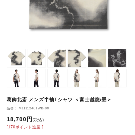
葛飾北斎 メンズ半袖Tシャツ ＜富士越龍/墨＞
品番： M11112401WB-00
18,700円
(税込)
[170ポイント進呈 ]