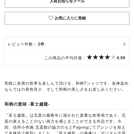
入荷お知らせメール
お気に入りに登録
レビュー件数：
1件
この商品の平均評価：
4.00
気軽に友禅の世界を楽しんで頂ける、和柄Tシャツです。友禅染め
ならではの発色良さ、そして和柄の美しさをお楽しみください。
和柄の意味 -富士越龍-
「富士越龍」は北斎の最晩年に描かれた貴重な肉筆画であり、北
斎の衰えることのない画力を感じることができる作品です。今
回、信州小布施 北斎館の協力のもとPagongにてアレンジを加え
て友禅染で復刻しました。「富士越龍」の画像は、デジタル北斎