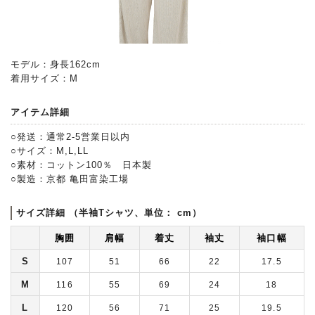
モデル：身長162cm
着用サイズ：M
アイテム詳細
○発送：通常2-5営業日以内
○サイズ：M,L,LL
○素材：コットン100％ 日本製
○製造：京都 亀田富染工場
サイズ詳細 （半袖Tシャツ、単位： cm）
胸囲
肩幅
着丈
袖丈
袖口幅
S
107
51
66
22
17.5
M
116
55
69
24
18
L
120
56
71
25
19.5