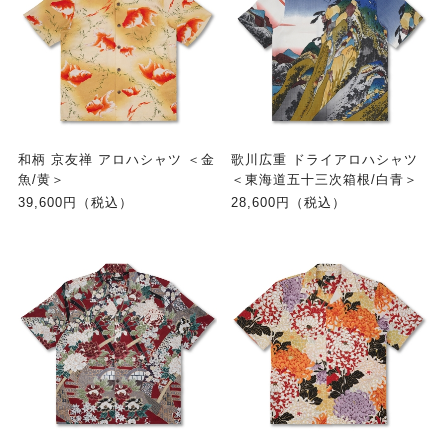
和柄 京友禅 アロハシャツ ＜金
歌川広重 ドライアロハシャツ
魚/黄＞
＜東海道五十三次箱根/白青＞
39,600円（税込）
28,600円（税込）