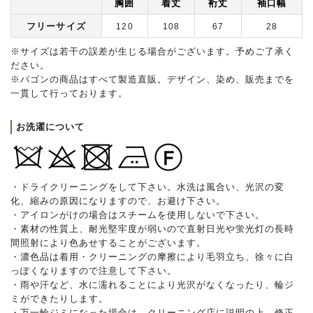
胸囲
着丈
裄丈
袖口幅
フリーサイズ
120
108
67
28
※サイズは若干の誤差が生じる場合がございます。予めご了承く
ださい。
※パゴンの商品はすべて製造直販。デザイン、染め、販売までを
一貫して行っております。
お洗濯について
・ドライクリーニングをして下さい。水洗は風合い、光沢の変
化、縮みの原因になりますので、お避け下さい。
・アイロンがけの場合はスチームを使用しないで下さい。
・素材の性質上、耐光堅牢度が弱いので直射日光や蛍光灯の長時
間照射により色あせすることがございます。
・濃色品は着用・クリーニングの摩擦により毛羽立ち、徐々に白
っぽくなりますので注意して下さい。
・雨や汗など、水に濡れることにより光沢がなくなったり、輪ジ
ミができたりします。
・万一輪ジミになった場合は、クリーニング店に説明の上、修正