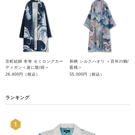
京町絵師 冬奇 セミロングカー
和柄 シルクハオリ ＜百年の鶴/
ディガン＜波に龍/紺＞
藍桃＞
26,400円（税込）
55,000円（税込）
ランキング