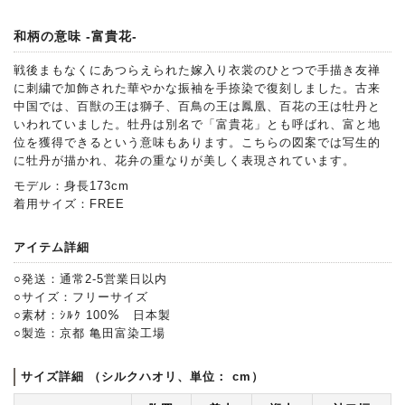
和柄の意味 -富貴花-
戦後まもなくにあつらえられた嫁入り衣裳のひとつで手描き友禅
に刺繍で加飾された華やかな振袖を手捺染で復刻しました。古来
中国では、百獣の王は獅子、百鳥の王は鳳凰、百花の王は牡丹と
いわれていました。牡丹は別名で「富貴花」とも呼ばれ、富と地
位を獲得できるという意味もあります。こちらの図案では写生的
に牡丹が描かれ、花弁の重なりが美しく表現されています。
モデル：身長173cm
着用サイズ：FREE
アイテム詳細
○発送：通常2-5営業日以内
○サイズ：フリーサイズ
○素材：ｼﾙｸ 100％ 日本製
○製造：京都 亀田富染工場
サイズ詳細 （シルクハオリ、単位： cm）