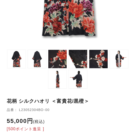
花柄 シルクハオリ ＜富貴花/黒橙＞
品番： L23052304BO-00
55,000円
(税込)
[500ポイント進呈 ]