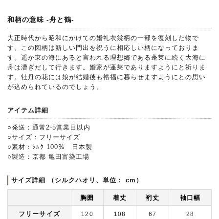
和柄の意味 -舟と鶴-
大正時代から昭和にかけての婚礼衣裳柄の一部を復刻した物で
す。この図柄は新しい門出を祝うに相応しい柄になっておりま
す。遥か東の海にあると言われる理想郷である蓬莱に続く大海に
舟は漕ぎだして行きます。婚家が蓬莱でありますようにと祈りま
す。牡丹の花には娘が結婚後も裕福に暮らせますようにとの思い
が込められているのでしょう。
アイテム詳細
○発送：通常2-5営業日以内
○サイズ：フリーサイズ
○素材：ｼﾙｸ 100％ 日本製
○製造：京都 亀田富染工場
サイズ詳細 （シルクハオリ、単位： cm）
胸囲
着丈
裄丈
袖口幅
フリーサイズ
120
108
67
28