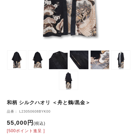
和柄 シルクハオリ ＜舟と鶴/黒金＞
品番： L23050608BYK00
55,000円
(税込)
[500ポイント進呈 ]