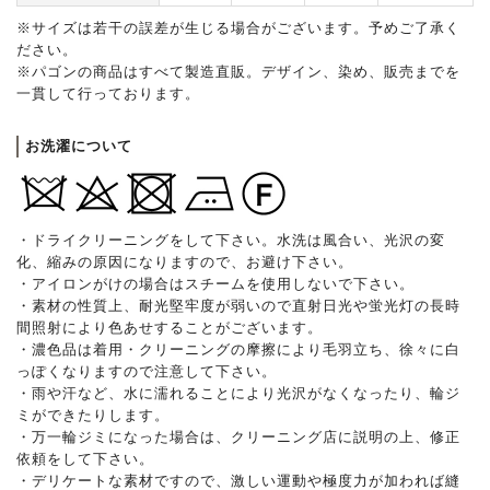
※サイズは若干の誤差が生じる場合がございます。予めご了承く
ださい。
※パゴンの商品はすべて製造直販。デザイン、染め、販売までを
一貫して行っております。
お洗濯について
・ドライクリーニングをして下さい。水洗は風合い、光沢の変
化、縮みの原因になりますので、お避け下さい。
・アイロンがけの場合はスチームを使用しないで下さい。
・素材の性質上、耐光堅牢度が弱いので直射日光や蛍光灯の長時
間照射により色あせすることがございます。
・濃色品は着用・クリーニングの摩擦により毛羽立ち、徐々に白
っぽくなりますので注意して下さい。
・雨や汗など、水に濡れることにより光沢がなくなったり、輪ジ
ミができたりします。
・万一輪ジミになった場合は、クリーニング店に説明の上、修正
依頼をして下さい。
・デリケートな素材ですので、激しい運動や極度力が加われば縫