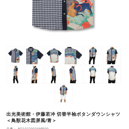
出光美術館・伊藤若冲 切替半袖ボタンダウンシャツ
＜鳥獣花木図屏風/青＞
品番： M21022003AMR00