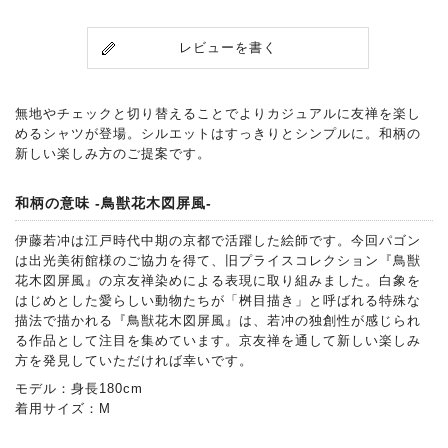
レビューを書く
無地やチェックと切り替えることでよりカジュアルに友禅を楽し
めるシャツが登場。シルエットはすっきりとシンプルに。和柄の
新しい楽しみ方のご提案です。
和柄の意味 -鳥獣花木図屏風-
伊藤若冲は江戸時代中期の京都で活躍した絵師です。今回パゴン
は出光美術館様のご協力を得て、旧プライスコレクション『鳥獣
花木図屏風』の京友禅染めによる表現に取り組みました。白象を
はじめとした愛らしい動物たちが「桝目描き」と呼ばれる特殊な
描法で描かれる『鳥獣花木図屏風』は、若冲の独創性が感じられ
る作品として注目を集めています。京友禅を通して新しい楽しみ
方を発見していただければ幸いです。
モデル：身長180cm
着用サイズ：M