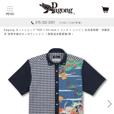
075-322-2391
（11:00～17:00/平日）
Pagong ネットショップ TOP
>
All item
>
メンズ
>
シャツ
> 出光美術館・伊藤若
冲 切替半袖ボタンダウンシャツ ＜鳥獣花木図屏風/青＞