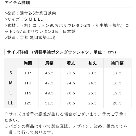
アイテム詳細
○発送：通常2-5営業日以内
○サイズ：S,M,L,LL
○素材：（柄）コットン98％ポリウレタン2％（別生地・無地）コ
ットン97％ポリウレタン3％ 日本製
○製造：京都 亀田富染工場
サイズ詳細 （切替半袖ボタンダウンシャツ、単位： cm）
胸囲
肩幅
着丈
袖丈
袖口幅
S
107
45.5
72.5
23.5
17.5
M
113
47.5
74.5
24.5
18.5
L
119
49.5
76.5
25.5
19.5
LL
125
51.5
78.5
26.5
20.5
※サイズは若干の誤差が生じる場合がございます。予めご了承く
ださい。
※パゴンの商品はすべて製造直販。デザイン、染め、販売までを
一貫して行っております。