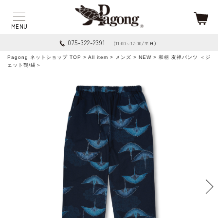
075-322-2391
（11:00～17:00/平日）
Pagong ネットショップ TOP
>
All item
>
メンズ
>
NEW
> 和柄 友禅パンツ ＜ジ
ェット鶴/紺＞