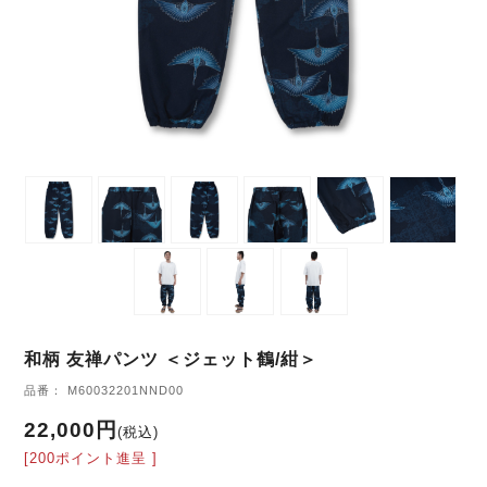
和柄 友禅パンツ ＜ジェット鶴/紺＞
品番： M60032201NND00
22,000円
(税込)
[200ポイント進呈 ]