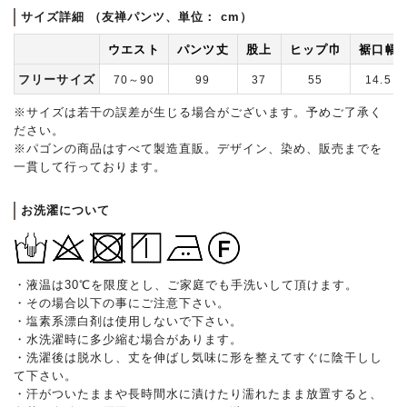
サイズ詳細 （友禅パンツ、単位： cm）
ウエスト
パンツ丈
股上
ヒップ巾
裾口幅
フリーサイズ
70～90
99
37
55
14.5
※サイズは若干の誤差が生じる場合がございます。予めご了承く
ださい。
※パゴンの商品はすべて製造直販。デザイン、染め、販売までを
一貫して行っております。
お洗濯について
・液温は30℃を限度とし、ご家庭でも手洗いして頂けます。
・その場合以下の事にご注意下さい。
・塩素系漂白剤は使用しないで下さい。
・水洗濯時に多少縮む場合があります。
・洗濯後は脱水し、丈を伸ばし気味に形を整えてすぐに陰干しし
て下さい。
・汗がついたままや長時間水に漬けたり濡れたまま放置すると、