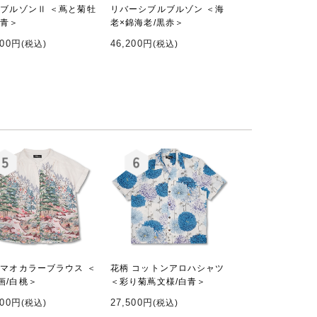
 ブルゾンⅡ ＜蔦と菊牡
リバーシブルブルゾン ＜海
黒青＞
老×錦海老/黒赤＞
000円
46,200円
(税込)
(税込)
 マオカラーブラウス ＜
花柄 コットンアロハシャツ
画/白桃＞
＜彩り菊蔦文様/白青＞
000円
27,500円
(税込)
(税込)