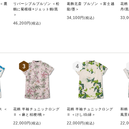
 ＜鷹
リバーシブルブルゾン ＜松
葛飾北斎 ブルゾン ＜富士越
花柄
鶴に菊模様×ジェット鶴/黒
龍/墨＞
丹/
＞
34,100円
33,
(税込)
46,200円
(税込)
ス ＜
花柄 半袖チュニックロング
花柄 半袖チュニックロング
和柄
Ⅱ ＜麻と桔梗/桃＞
Ⅱ ＜けし/白緑＞
風景
22,000円
22,000円
22,
(税込)
(税込)