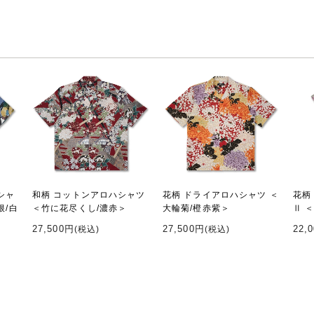
シャ
和柄 コットンアロハシャツ
花柄 ドライアロハシャツ ＜
花柄
根/白
＜竹に花尽くし/濃赤＞
大輪菊/橙赤紫＞
Ⅱ 
27,500円
27,500円
22,
(税込)
(税込)