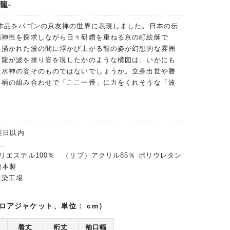
龍-
の作品をパゴンの京友禅の世界に表現しました。日本の伝
精神性を探求しながら日々研鑽を重ねる京の町絵師で
に描かれた波の間に浮かび上がる龍の姿が幻想的な雰囲
。龍が波を操り姿を現したかのような構図は、いかにも
た水神の姿そのものではないでしょうか。立身出世や勝
る柄の組み合わせで「ここ一番」に力をくれそうな「波
業日以内
,
リエステル100％ （リブ）アクリル85％ ポリウレタン
日本製
富染工場
ロアジャケット、単位： cm）
着丈
裄丈
袖口幅