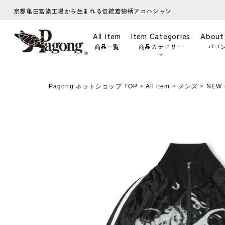
京都亀田富染工場から生まれる伝統着物柄アロハシャツ
All item
Item Categories
About
商品一覧
商品カテゴリー
パゴ
Pagong ネットショップ TOP
>
All item
>
メンズ
>
NEW