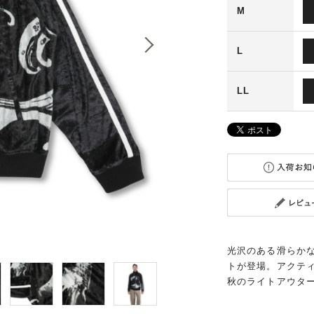
M
L
LL
光沢のある滑らか
トが登場。アクテ
秋のライトアウタ