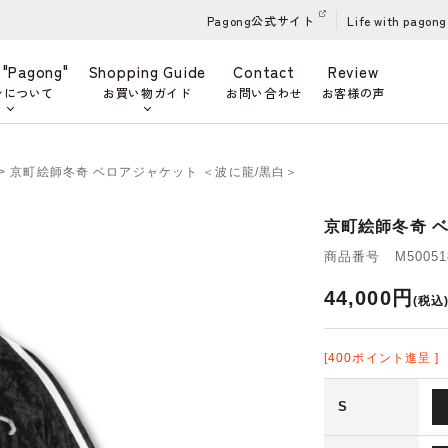
Pagong公式サイト
Life with pagong
 "Pagong"
Shopping Guide
Contact
Review
ンについて
お買い物ガイド
お問い合わせ
お客様の声
> 京町絵師冬奇 ベロアジャケット ＜波に龍/黒白＞
京町絵師冬奇 
商品番号 M500518
44,000円
(税込
[400ポイント進呈 ]
S