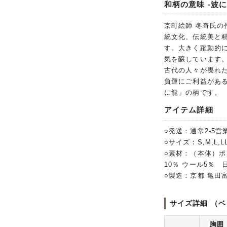
和柄の意味 -波に
京町絵師 冬奇氏
統文化、伝統美と
す。大きく躍動的
気を醸しています
古代の人々が畏れ
負運にご利益があ
に龍」の柄です。
アイテム詳細
○発送：通常2-5営
○サイズ：S,M,L,LL
○素材：（本体）ポ
10％ ウール5％ 
○製造：京都 亀田
サイズ詳細 （ベ
胸囲