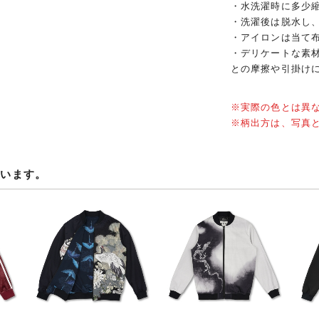
・水洗濯時に多少
・洗濯後は脱水し
・アイロンは当て
・デリケートな素
との摩擦や引掛け
※実際の色とは異
※柄出方は、写真
ています。