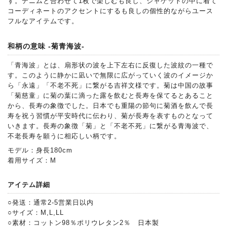
す。デニムと合わせて1枚で楽しむも良し、ジャケットの中に着て
コーディネートのアクセントにするも良しの個性的ながらユース
フルなアイテムです。
和柄の意味 -菊青海波-
「青海波」とは、扇形状の波を上下左右に反復した波紋の一種で
す。このように静かに凪いで無限に広がっていく波のイメージか
ら「永遠」「不老不死」に繋がる吉祥文様です。菊は中国の故事
「菊慈童」に菊の葉に滴った露を飲むと長寿を保てるとあること
から、長寿の象徴でした。日本でも重陽の節句に菊酒を飲んで長
寿を祝う習慣が平安時代に伝わり、菊が長寿を表すものとなって
いきます。長寿の象徴「菊」と「不老不死」に繋がる青海波で、
不老長寿を願うに相応しい柄です。
モデル：身長180cm
着用サイズ：M
アイテム詳細
○発送：通常2-5営業日以内
○サイズ：M,L,LL
○素材：コットン98％ポリウレタン2％ 日本製