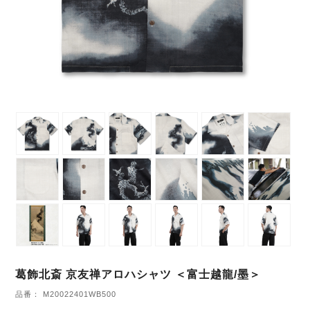
葛飾北斎 京友禅アロハシャツ ＜富士越龍/墨＞
品番： M20022401WB500