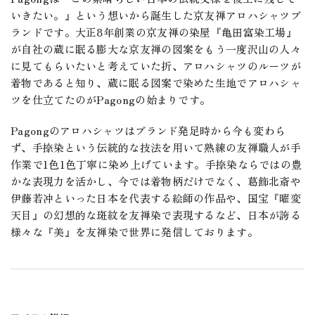
いきたい。』という想いから誕生した京友禅アロハシャツブ
ランドです。大正8年創業の京友禅の染屋『亀田富染工場』
が自社の蔵に眠る膨大な京友禅の図案をもう一度沢山の人々
に見てもらいたいと考えていた折、アロハシャツのルーツが
着物であると知り、蔵に眠る図案で染めた生地でアロハシャ
ツを仕立てたのがPagongの始まりです。
Pagongのアロハシャツはブランド発足時から今も変わら
ず、手捺染という伝統的な技法を用いて熟練の友禅職人が手
作業で1色1色丁寧に染め上げています。手捺染ならではの豊
かな表現力を活かし、今では着物柄だけでなく、葛飾北斎や
伊藤若冲といった日本を代表する絵師の作品や、国宝『曜変
天目』の幻想的な斑紋を友禅染で表現するなど、日本が誇る
様々な『美』を友禅染で世界に発信しております。