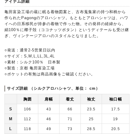
アイテム詳細
亀田富染工場の蔵に眠る着物図案と、古布蒐集家の持つ和柄から
作られたPagongのアロハシャツ。もともとアロハシャツは、ハワ
イへの日系移民が持参の着物で作った物。その発祥の経緯から、
絹100％に椰子殻（ココナッツボタン）というディテールも受け継
ぎ、ヴィンテージアロハのスタイルとなりました。
○発送：通常2-5営業日以内
○サイズ：S,M,L,LL,3L,4L
○素材：シルク100％ 日本製
○製造：京都 亀田富染工場
○ポケットの有無は商品画像をご確認ください。
サイズ詳細 （シルクアロハシャツ、単位： cm）
胸囲
肩幅
着丈
袖丈
袖口幅
S
106
43
66
23.5
17.5
M
112
46
71
25
19
L
118
49
73
28.5
20.5