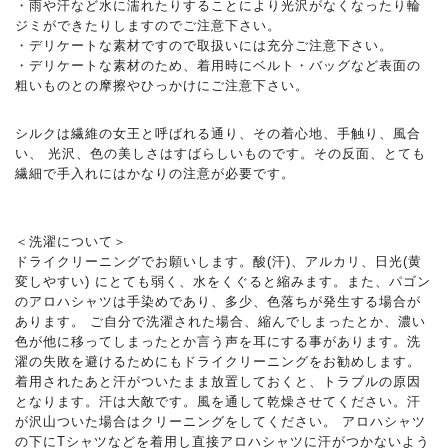
・雨や汗など水に濡れたりすることにより光沢がなくなったり輪
ジミができたりしますのでご注意下さい。
・デリケートな素材ですので取扱いには充分ご注意下さい。
・デリケートな素材のため、着用時にベルト・バッグなど表面の
粗いものとの摩擦やひっかけにご注意下さい。
シルクは繊維の女王と呼ばれる通り、その着心地、手触り、風合
い、 光沢、色の美しさはすばらしいものです。その反面、とても
繊細で手入れにはかなりの注意が必要です。
＜洗濯について＞
ドライクリーニングでお願いします。酸(汗)、アルカリ、日光(黄
変しやすい) にとても弱く、水をくぐると縮みます。また、パゴン
のアロハシャツは手染めであり、多少、色落ちが発生する場合が
あります。 ご自分で洗濯された場合、縮んでしまったとか、濃い
色が他に移ってしまったとか言う声を耳にする事があります。洗
濯の失敗を避けるためにもドライクリーニングをお勧めします。
着用されたあと汗がついたまま放置しておくと、トラブルの原因
となります。汗は大敵です。風を通して乾燥させてください。汗
が沢山ついた場合はクリーニングをしてください。 アロハシャツ
の下にTシャツなどを着用し直接アロハシャツに汗がつかないよう