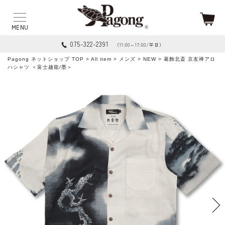
075-322-2391
（11:00～17:00/平日）
Pagong ネットショップ TOP
>
All item
>
メンズ
>
NEW
> 葛飾北斎 京友禅アロ
ハシャツ ＜富士越龍/墨＞