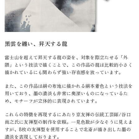
黒雲を纏い、昇天する龍
富士山を超えて昇天する龍の姿を、対象を際立たせる「外
隈」という技法で描くことで、この作品の龍は比較的小さく
描かれているにも関わらず強い存在感を放っています。
また、この作品は絹の布地に描かれる絹本着色という技法を
用いており、墨の濃淡も非常に奥深いものになっているた
め、モチーフが立体的に表現されています。
これらの特徴を再現するにあたり京友禅の伝統工芸師/谷口
尚之氏に友禅型の制作を依頼。一見色数が少なそうに見えま
すが、8枚の友禅型を使用することで北斎が描き出した墨の
濃淡を表現しております。