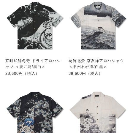
京町絵師冬奇 ドライアロハシ
葛飾北斎 京友禅アロハシャツ
ャツ ＜波に龍/黒白＞
＜甲州石班澤/白黒＞
28,600円（税込）
39,600円（税込）