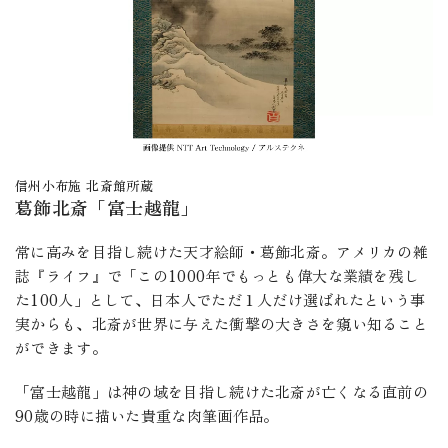
信州小布施 北斎館所蔵
葛飾北斎「富士越龍」
常に高みを目指し続けた天才絵師・葛飾北斎。アメリカの雑
誌『ライフ』で「この1000年でもっとも偉大な業績を残し
た100人」として、日本人でただ１人だけ選ばれたという事
実からも、北斎が世界に与えた衝撃の大きさを窺い知ること
ができます。
「富士越龍」は神の域を目指し続けた北斎が亡くなる直前の
90歳の時に描いた貴重な肉筆画作品。