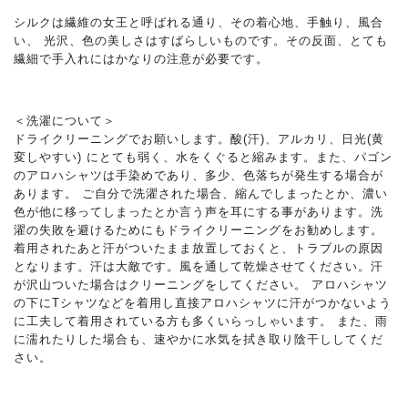
シルクは繊維の女王と呼ばれる通り、その着心地、手触り、風合
い、 光沢、色の美しさはすばらしいものです。その反面、とても
繊細で手入れにはかなりの注意が必要です。
＜洗濯について＞
ドライクリーニングでお願いします。酸(汗)、アルカリ、日光(黄
変しやすい) にとても弱く、水をくぐると縮みます。また、パゴン
のアロハシャツは手染めであり、多少、色落ちが発生する場合が
あります。 ご自分で洗濯された場合、縮んでしまったとか、濃い
色が他に移ってしまったとか言う声を耳にする事があります。洗
濯の失敗を避けるためにもドライクリーニングをお勧めします。
着用されたあと汗がついたまま放置しておくと、トラブルの原因
となります。汗は大敵です。風を通して乾燥させてください。汗
が沢山ついた場合はクリーニングをしてください。 アロハシャツ
の下にTシャツなどを着用し直接アロハシャツに汗がつかないよう
に工夫して着用されている方も多くいらっしゃいます。 また、雨
に濡れたりした場合も、速やかに水気を拭き取り陰干ししてくだ
さい。