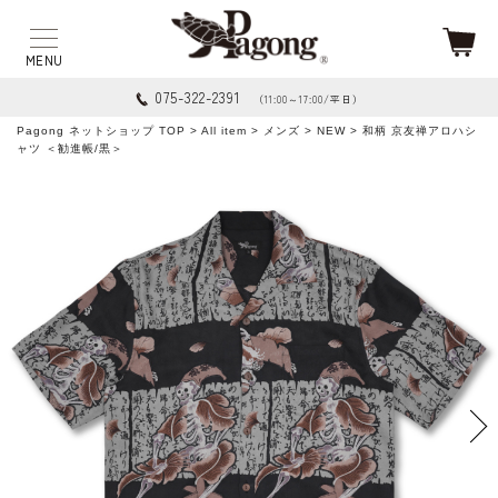
075-322-2391
（11:00～17:00/平日）
Pagong ネットショップ TOP
>
All item
>
メンズ
>
NEW
> 和柄 京友禅アロハシ
ャツ ＜勧進帳/黒＞