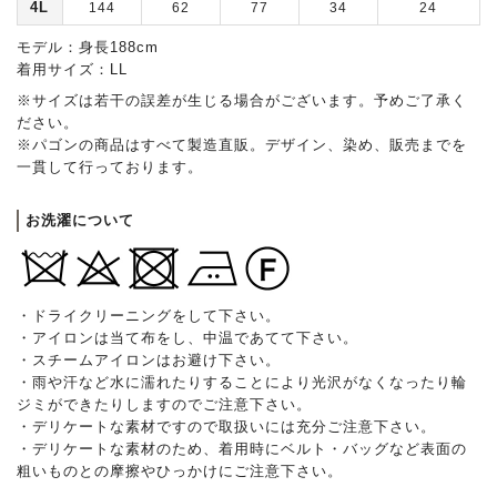
4L
144
62
77
34
24
モデル：身長188cm
着用サイズ：LL
※サイズは若干の誤差が生じる場合がございます。予めご了承く
ださい。
※パゴンの商品はすべて製造直販。デザイン、染め、販売までを
一貫して行っております。
お洗濯について
・ドライクリーニングをして下さい。
・アイロンは当て布をし、中温であてて下さい。
・スチームアイロンはお避け下さい。
・雨や汗など水に濡れたりすることにより光沢がなくなったり輪
ジミができたりしますのでご注意下さい。
・デリケートな素材ですので取扱いには充分ご注意下さい。
・デリケートな素材のため、着用時にベルト・バッグなど表面の
粗いものとの摩擦やひっかけにご注意下さい。