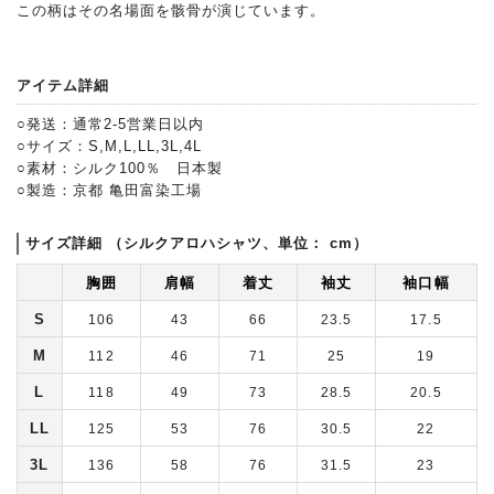
この柄はその名場面を骸骨が演じています。
アイテム詳細
○発送：通常2-5営業日以内
○サイズ：S,M,L,LL,3L,4L
○素材：シルク100％ 日本製
○製造：京都 亀田富染工場
サイズ詳細 （シルクアロハシャツ、単位： cm）
胸囲
肩幅
着丈
袖丈
袖口幅
S
106
43
66
23.5
17.5
M
112
46
71
25
19
L
118
49
73
28.5
20.5
LL
125
53
76
30.5
22
3L
136
58
76
31.5
23