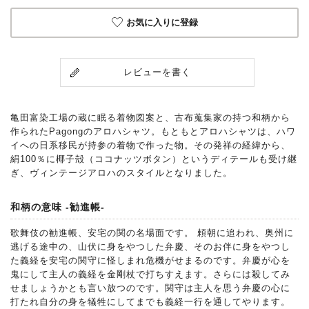
お気に入りに登録
レビューを書く
亀田富染工場の蔵に眠る着物図案と、古布蒐集家の持つ和柄から
作られたPagongのアロハシャツ。もともとアロハシャツは、ハワ
イへの日系移民が持参の着物で作った物。その発祥の経緯から、
絹100％に椰子殻（ココナッツボタン）というディテールも受け継
ぎ、ヴィンテージアロハのスタイルとなりました。
和柄の意味 -勧進帳-
歌舞伎の勧進帳、安宅の関の名場面です。 頼朝に追われ、奥州に
逃げる途中の、山伏に身をやつした弁慶、そのお伴に身をやつし
た義経を安宅の関守に怪しまれ危機がせまるのです。弁慶が心を
鬼にして主人の義経を金剛杖で打ちすえます。さらには殺してみ
せましょうかとも言い放つのです。関守は主人を思う弁慶の心に
打たれ自分の身を犠牲にしてまでも義経一行を通してやります。