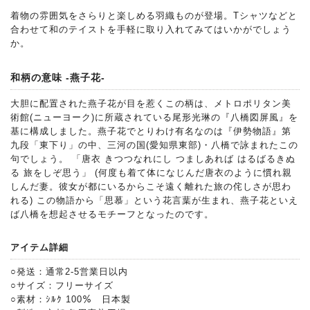
着物の雰囲気をさらりと楽しめる羽織ものが登場。Tシャツなどと
合わせて和のテイストを手軽に取り入れてみてはいかがでしょう
か。
和柄の意味 -燕子花-
大胆に配置された燕子花が目を惹くこの柄は、メトロポリタン美
術館(ニューヨーク)に所蔵されている尾形光琳の『八橋図屏風』を
基に構成しました。燕子花でとりわけ有名なのは『伊勢物語』第
九段「東下り」の中、三河の国(愛知県東部)・八橋で詠まれたこの
句でしょう。 「唐衣 きつつなれにし つましあれば はるばるきぬ
る 旅をしぞ思う」 (何度も着て体になじんだ唐衣のように慣れ親
しんだ妻。彼女が都にいるからこそ遠く離れた旅の侘しさが思わ
れる) この物語から「思慕」という花言葉が生まれ、燕子花といえ
ば八橋を想起させるモチーフとなったのです。
アイテム詳細
○発送：通常2-5営業日以内
○サイズ：フリーサイズ
○素材：ｼﾙｸ 100％ 日本製