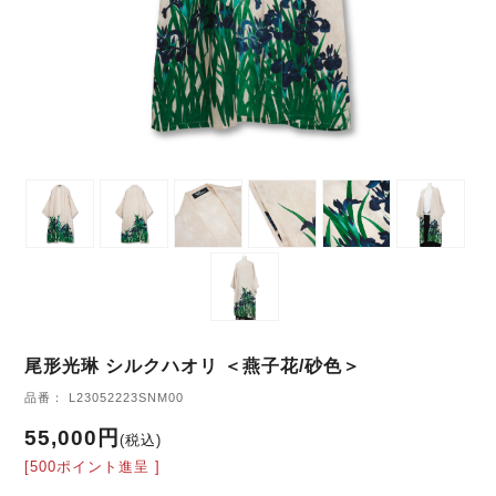
尾形光琳 シルクハオリ ＜燕子花/砂色＞
品番： L23052223SNM00
55,000円
(税込)
[500ポイント進呈 ]