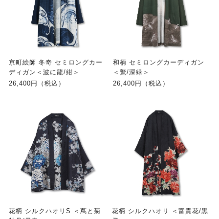
京町絵師 冬奇 セミロングカー
和柄 セミロングカーディガン
ディガン＜波に龍/紺＞
＜鷲/深緑＞
26,400円（税込）
26,400円（税込）
花柄 シルクハオリS ＜蔦と菊
花柄 シルクハオリ ＜富貴花/黒