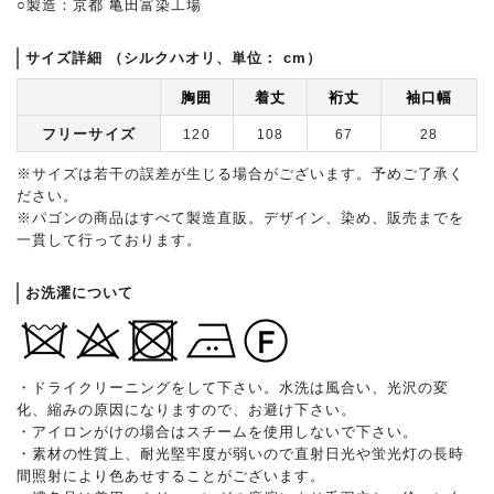
○製造：京都 亀田富染工場
サイズ詳細 （シルクハオリ、単位： cm）
胸囲
着丈
裄丈
袖口幅
フリーサイズ
120
108
67
28
※サイズは若干の誤差が生じる場合がございます。予めご了承く
ださい。
※パゴンの商品はすべて製造直販。デザイン、染め、販売までを
一貫して行っております。
お洗濯について
・ドライクリーニングをして下さい。水洗は風合い、光沢の変
化、縮みの原因になりますので、お避け下さい。
・アイロンがけの場合はスチームを使用しないで下さい。
・素材の性質上、耐光堅牢度が弱いので直射日光や蛍光灯の長時
間照射により色あせすることがございます。