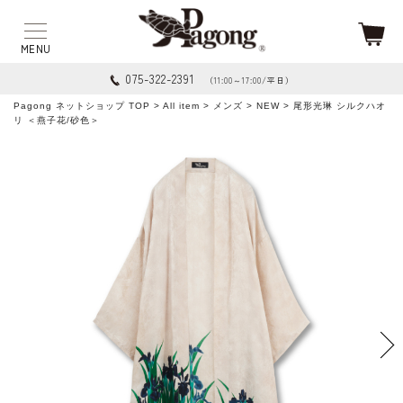
075-322-2391
（11:00～17:00/平日）
Pagong ネットショップ TOP
>
All item
>
メンズ
>
NEW
> 尾形光琳 シルクハオ
リ ＜燕子花/砂色＞