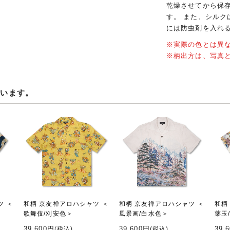
乾燥させてから保
す。 また、シル
には防虫剤を入れ
※実際の色とは異
※柄出方は、写真
ています。
ツ ＜
和柄 京友禅アロハシャツ ＜
和柄 京友禅アロハシャツ ＜
和柄
歌舞伎/刈安色＞
風景画/白水色＞
薬玉
39,600円
39,600円
39,
(税込)
(税込)