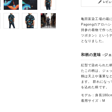
亀田富染工場の蔵
Pagongのアロ
持参の着物で作った
ツボタン）という
となりました。
和柄の意味 -ジェ
紅型で染められた
たこの柄は、ジェ
鶴は天上や蓬莱な
ます。 群れにな
を込めた柄です。
モデル：身長180c
着用サイズ：M