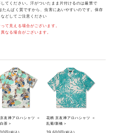
存してください。汗がついたまま片付けるのは厳禁で
クはたんぱく質ですから、虫害にあいやすいのです。保存
るなどしてご注意ください
なって見える場合がございます。
と異なる場合がございます。
 京友禅アロハシャツ ＜
花柄 京友禅アロハシャツ ＜
/白茶＞
乱菊/新橋＞
600円
39,600円
(税込)
(税込)