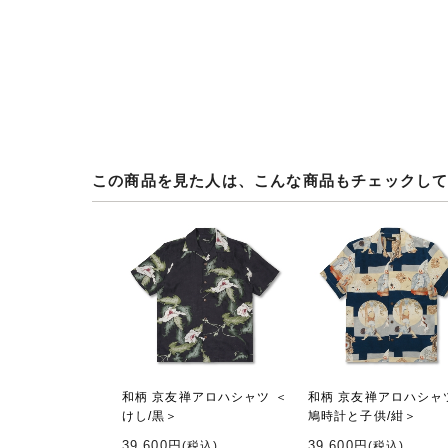
この商品を見た人は、こんな商品もチェックし
和柄 京友禅アロハシャツ ＜
和柄 京友禅アロハシャ
けし/黒＞
鳩時計と子供/紺＞
39,600円
39,600円
(税込)
(税込)