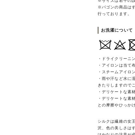
※サイズは若干の
※パゴンの商品は
行っております。
お洗濯について
・ドライクリーニ
・アイロンは当て
・スチームアイロ
・雨や汗など水に
きたりしますので
・デリケートな素
・デリケートな素
との摩擦やひっか
シルクは繊維の女
沢、色の美しさは
はかなりの注意が