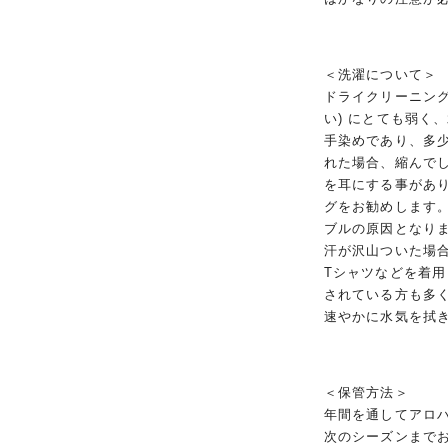
＜洗濯について＞
ドライクリーニング
い) にとても弱く
手染めであり、多
れた場合、縮んで
を耳にする事があ
グをお勧めします
ブルの原因となり
汗が沢山ついた場
Tシャツなどを着
されている方も多
速やかに水気を拭
＜保管方法＞
年間を通してアロ
次のシーズンまで