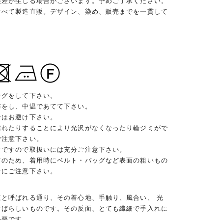
誤差が生じる場合がございます。予めご了承ください。
すべて製造直販。デザイン、染め、販売までを一貫して
ングをして下さい。
布をし、中温であてて下さい。
ンはお避け下さい。
濡れたりすることにより光沢がなくなったり輪ジミがで
ご注意下さい。
材ですので取扱いには充分ご注意下さい。
材のため、着用時にベルト・バッグなど表面の粗いもの
けにご注意下さい。
王と呼ばれる通り、その着心地、手触り、風合い、 光
すばらしいものです。その反面、とても繊細で手入れに
必要です。