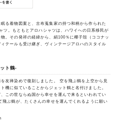
に眠る着物図案と、古布蒐集家の持つ和柄から作られた
ハシャツ。もともとアロハシャツは、ハワイへの日系移民が
物。その発祥の経緯から、絹100％に椰子殻（ココナッ
ディテールも受け継ぎ、ヴィンテージアロハのスタイル
ット鶴-
柄を友禅染めで復刻しました。 空を飛ぶ鶴を上空から見
ット機に似ていることからジェット鶴と名付けました。
ど、この世ならぬ国から幸せを運んで来るといわれてい
って飛ぶ鶴が、たくさんの幸せを運んでくれるように願い
m