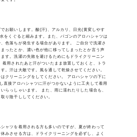
でお願いします。酸(汗)、アルカリ、日光(黄変しやす
、水をくぐると縮みます。また、パゴンのアロハシャツは
少、色落ちが発生する場合があります。 ご自分で洗濯さ
しまったとか、濃い色が他に移ってしまったとか言う声
ります。洗濯の失敗を避けるためにもドライクリーニン
。 着用されたあと汗がついたまま放置しておくと、トラ
ます。汗は大敵です。風を通して乾燥させてください。
合はクリーニングをしてください。 アロハシャツの下に
用し直接アロハシャツに汗がつかないように工夫して着用
くいらっしゃいます。 また、雨に濡れたりした場合も、
き取り陰干ししてください。
ハシャツを着用される方も多いのですが、夏が終わって
お休みさせる方は、ドライクリーニングを必ずし、よく