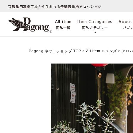
京都亀田富染工場から生まれる伝統着物柄アロハシャツ
All item
Item Categories
About
商品一覧
商品カテゴリー
パゴ
Pagong ネットショップ TOP
>
All item
>
メンズ
>
アロ