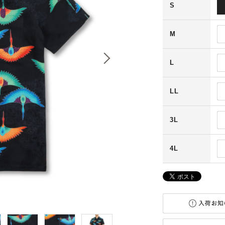
S
M
L
LL
3L
4L