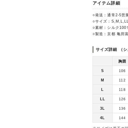
アイテム詳細
○発送：通常2-5営
○サイズ：S,M,L,LL
○素材：シルク10
○製造：京都 亀田
サイズ詳細 （シ
胸囲
S
106
M
112
L
118
LL
126
3L
136
4L
144